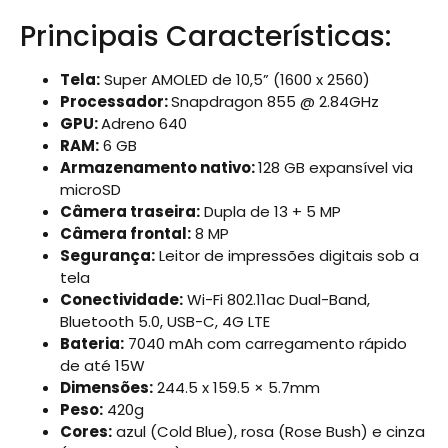
Principais Características:
Tela:
Super AMOLED de 10,5” (1600 x 2560)
Processador:
Snapdragon 855 @ 2.84GHz
GPU:
Adreno 640
RAM:
6 GB
Armazenamento nativo:
128 GB expansível via
microSD
Câmera traseira:
Dupla de 13 + 5 MP
Câmera frontal:
8 MP
Segurança:
Leitor de impressões digitais sob a
tela
Conectividade:
Wi-Fi 802.11ac Dual-Band,
Bluetooth 5.0, USB-C, 4G LTE
Bateria:
7040 mAh com carregamento rápido
de até 15W
Dimensões:
244.5 x 159.5 × 5.7mm
Peso:
420g
Cores:
azul (Cold Blue), rosa (Rose Bush) e cinza