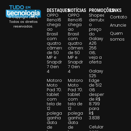
DESTAQUES
NOTÍCIAS
PROMOÇÕES
LINKS
OPPO
OPPO
Shopee
Contato
© Copyright 2024,
Reno16
Reno16
derruba
Todos os direitos
chega
chega
o
Anuncie
reservados.
ao
ao
preço
Quem
Brasil
Brasil
do
com
com
Galaxy
somos
quatro
quatro
A26
câmeras
câmeras
256
de 50
de 50
GB;
MP e
MP e
veja a
Snapdragon
Snapdragon
oferta
7 Gen
7 Gen
Galaxy
4
4
S25
Motorola
Motorola
Edge
Moto
Moto
de 512
Pad 70:
Pad 70:
GB
tablet
tablet
despenca
com
com
de R$
tela de
tela de
8.799
12
12
para
polegadas
polegadas
R$
ganha
ganha
3.838
data
data
Celular
de
de