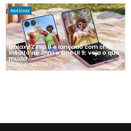
Notícias
Galaxy Z Flip 8 é lançado com chip
inédito de 2nm e One UI 9; veja o que
muda
22 de julho de 2026
18:06