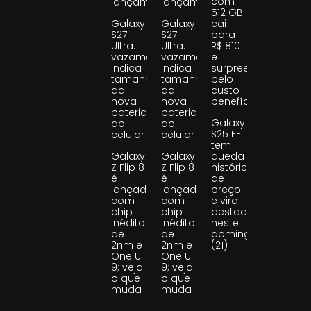
com
lançamento
lançamento
512 GB
Galaxy
Galaxy
cai
S27
S27
para
Ultra:
Ultra:
R$ 810
vazamento
vazamento
e
indica
indica
surpreende
tamanho
tamanho
pelo
da
da
custo-
nova
nova
benefício
bateria
bateria
Galaxy
do
do
S25 FE
celular
celular
tem
Galaxy
Galaxy
queda
Z Flip 8
Z Flip 8
histórica
é
é
de
lançado
lançado
preço
com
com
e vira
chip
chip
destaque
inédito
inédito
neste
de
de
domingo
2nm e
2nm e
(21)
One UI
One UI
9; veja
9; veja
o que
o que
muda
muda