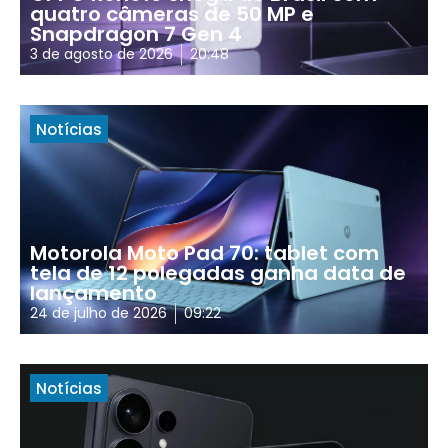
quatro câmeras de 50 MP e
Snapdragon 7 Gen 4
3 de agosto de 2026
20:48
Notícias
Motorola Moto Pad 70: tablet com
tela de 12 polegadas ganha data de
lançamento
24 de julho de 2026
09:22
Notícias