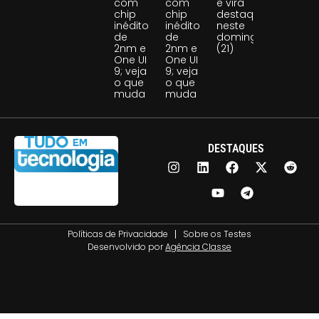
com
com
e vira
chip
chip
destaque
inédito
inédito
neste
de
de
domingo
2nm e
2nm e
(21)
One UI
One UI
9; veja
9; veja
o que
o que
muda
muda
DESTAQUES
Políticas de Privacidade
Sobre os Testes
Desenvolvido por
Agência Classe