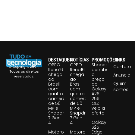
DESTAQUES
NOTÍCIAS
PROMOÇÕES
LINKS
OPPO
OPPO
Shopee
Contato
© Copyright 2024,
Reno16
Reno16
derruba
Todos os direitos
chega
chega
o
Anuncie
reservados.
ao
ao
preço
Quem
Brasil
Brasil
do
com
com
Galaxy
somos
quatro
quatro
A26
câmeras
câmeras
256
de 50
de 50
GB;
MP e
MP e
veja a
Snapdragon
Snapdragon
oferta
7 Gen
7 Gen
Galaxy
4
4
S25
Motorola
Motorola
Edge