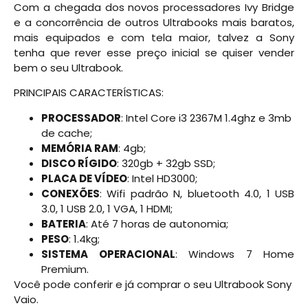
Com a chegada dos novos processadores Ivy Bridge
e a concorrência de outros Ultrabooks mais baratos,
mais equipados e com tela maior, talvez a Sony
tenha que rever esse preço inicial se quiser vender
bem o seu Ultrabook.
PRINCIPAIS CARACTERÍSTICAS:
PROCESSADOR
: Intel Core i3 2367M 1.4ghz e 3mb
de cache;
MEMÓRIA RAM
: 4gb;
DISCO RÍGIDO
: 320gb + 32gb SSD;
PLACA DE VÍDEO
: Intel HD3000;
CONEXÕES
: Wifi padrão N, bluetooth 4.0, 1 USB
3.0, 1 USB 2.0, 1 VGA, 1 HDMI;
BATERIA
: Até 7 horas de autonomia;
PESO
: 1.4kg;
SISTEMA OPERACIONAL
: Windows 7 Home
Premium.
Você pode conferir e já comprar o seu Ultrabook Sony
Vaio.