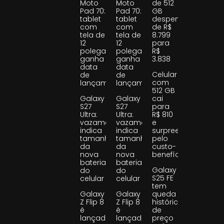
Moto
Moto
de 512
Pad 70:
Pad 70:
GB
tablet
tablet
despenca
com
com
de R$
tela de
tela de
8.799
12
12
para
polegadas
polegadas
R$
ganha
ganha
3.838
data
data
Celular
de
de
com
lançamento
lançamento
512 GB
Galaxy
Galaxy
cai
S27
S27
para
Ultra:
Ultra:
R$ 810
vazamento
vazamento
e
indica
indica
surpreende
tamanho
tamanho
pelo
da
da
custo-
nova
nova
benefício
bateria
bateria
Galaxy
do
do
S25 FE
celular
celular
tem
Galaxy
Galaxy
queda
Z Flip 8
Z Flip 8
histórica
é
é
de
lançado
lançado
preço