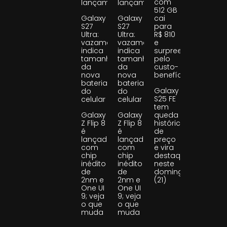
com
lançamento
lançamento
512 GB
Galaxy
Galaxy
cai
S27
S27
para
Ultra:
Ultra:
R$ 810
vazamento
vazamento
e
indica
indica
surpreende
tamanho
tamanho
pelo
da
da
custo-
nova
nova
benefício
bateria
bateria
Galaxy
do
do
S25 FE
celular
celular
tem
Galaxy
Galaxy
queda
Z Flip 8
Z Flip 8
histórica
é
é
de
lançado
lançado
preço
com
com
e vira
chip
chip
destaque
inédito
inédito
neste
de
de
domingo
2nm e
2nm e
(21)
One UI
One UI
9; veja
9; veja
o que
o que
muda
muda