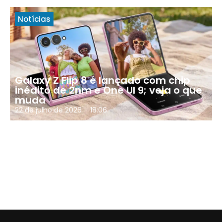
Notícias
Galaxy Z Flip 8 é lançado com chip
inédito de 2nm e One UI 9; veja o que
muda
22 de julho de 2026
18:06