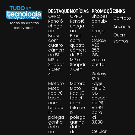
DESTAQUES
NOTÍCIAS
PROMOÇÕES
LINKS
OPPO
OPPO
Shopee
Contato
© Copyright 2024,
Reno16
Reno16
derruba
Todos os direitos
chega
chega
o
Anuncie
reservados.
ao
ao
preço
Quem
Brasil
Brasil
do
com
com
Galaxy
somos
quatro
quatro
A26
câmeras
câmeras
256
de 50
de 50
GB;
MP e
MP e
veja a
Snapdragon
Snapdragon
oferta
7 Gen
7 Gen
Galaxy
4
4
S25
Motorola
Motorola
Edge
Moto
Moto
de 512
Pad 70:
Pad 70:
GB
tablet
tablet
despenca
com
com
de R$
tela de
tela de
8.799
12
12
para
polegadas
polegadas
R$
ganha
ganha
3.838
data
data
Celular
de
de