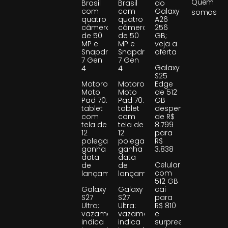
Quem
Brasil
Brasil
do
com
com
Galaxy
somos
quatro
quatro
A26
câmeras
câmeras
256
de 50
de 50
GB;
MP e
MP e
veja a
Snapdragon
Snapdragon
oferta
7 Gen
7 Gen
Galaxy
4
4
S25
Motorola
Motorola
Edge
Moto
Moto
de 512
Pad 70:
Pad 70:
GB
tablet
tablet
despenca
com
com
de R$
tela de
tela de
8.799
12
12
para
polegadas
polegadas
R$
ganha
ganha
3.838
data
data
Celular
de
de
com
lançamento
lançamento
512 GB
Galaxy
Galaxy
cai
S27
S27
para
Ultra:
Ultra:
R$ 810
vazamento
vazamento
e
indica
indica
surpreende