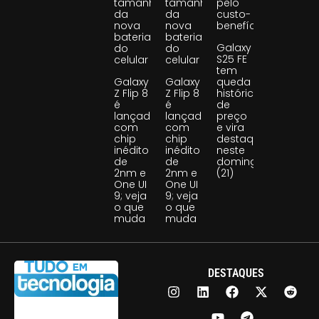
tamanho
tamanho
pelo
da
da
custo-
nova
nova
benefício
bateria
bateria
Galaxy
do
do
S25 FE
celular
celular
tem
Galaxy
Galaxy
queda
Z Flip 8
Z Flip 8
histórica
é
é
de
lançado
lançado
preço
com
com
e vira
chip
chip
destaque
inédito
inédito
neste
de
de
domingo
2nm e
2nm e
(21)
One UI
One UI
9; veja
9; veja
o que
o que
muda
muda
DESTAQUES