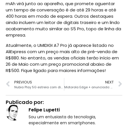
mAh virá junto ao aparelho, que promete aguentar
um tempo de conversação é de até 29 horas e até
400 horas em modo de espera. Outros destaques
ainda incluem um leitor de digitais traseiro e um lindo
acabamento muito similar ao S5 Pro, topo de linha da
empresa.
Atualmente, o UMIDIGI A7 Pro já aparece listado no
AliExpress com um preço mais alto de pré-venda de
R$880. No entanto, as vendas oficiais terão início em
26 de Maio com um preço promocional abaixo de
R$500. Fique ligado para maiores informações!
PREVIOUS
NEXT
Nubia Play 5G estreia com display AMOLED de 144Hz e Snapdragon 765G
Motorola Edge + anunciado: Snapdragon 865, câmera de 108MP e bateria de 5.000mAh
Publicado por:
Felipe Lupetti
Sou um entusiasta da tecnologia,
especialmente em smartphones.