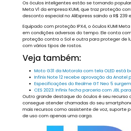
Os óculos inteligentes estão se tornando popul
Meta V1 da empresa KUMI, que traz proteção cont
desconto especial no AliExpress saindo a R$ 239 e
Equipado com proteção IPX4, o óculos KUMI Meta 
em condições adversas do tempo. Ele conta com 
proteção contra o Sol e outra para proteger de 
com vários tipos de rostos.
Veja também:
Moto G31 da Motorola com tela OLED está b
Infinix Note 12 recebe aprovação da Anatel p
Especificações do Realme GT Neo 5 surge
CES 2023: Infinix fecha parceria com JBL pa
Outro grande destaque do óculos é seu recurs
consegue atender chamadas do seu smartphone se
mais recursos como assistente de voz, suporte p
de uso com apenas uma carga.