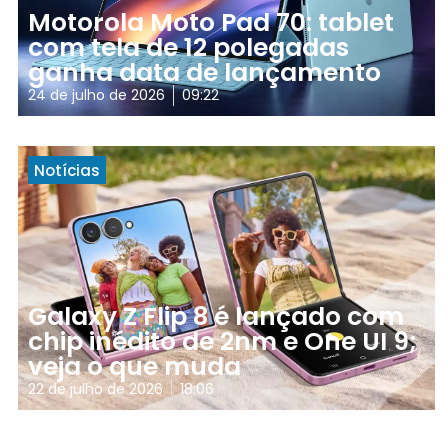
Motorola Moto Pad 70: tablet
com tela de 12 polegadas
ganha data de lançamento
24 de julho de 2026
09:22
Notícias
Galaxy Z Flip 8 é lançado com
chip inédito de 2nm e One UI 9;
veja o que muda
22 de julho de 2026
18:06