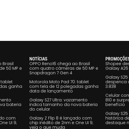
NOTÍCIAS
PROMOÇÕE
 Brasil
OPPO Reno16 chega ao Brasil
Shopee der
de 50 MP e
com quatro câmeras de 50 MP e
Galaxy A26 
Snapdragon 7 Gen 4
Galaxy S25
tablet
Motorola Moto Pad 70: tablet
despenca d
adas ganha
com tela de 12 polegadas ganha
3.838
data de lançamento
Celular co
amento
Galaxy S27 Ultra: vazamento
810 e surp
va bateria
indica tamanho da nova bateria
benefício
do celular
Galaxy S25
çado com
Galaxy Z Flip 8 é lançado com
histórica d
One UI 9;
chip inédito de 2nm e One UI 9;
destaque n
veja o que muda