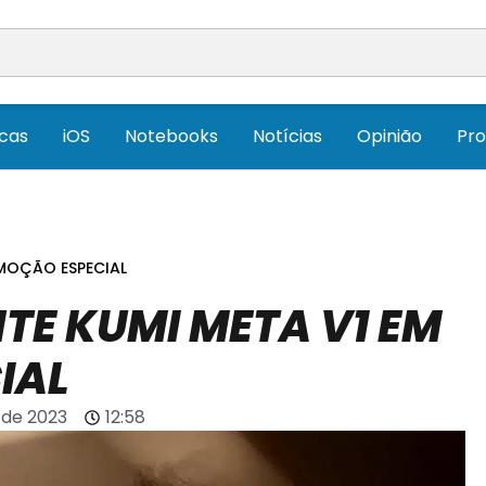
icas
iOS
Notebooks
Notícias
Opinião
Pr
OMOÇÃO ESPECIAL
TE KUMI META V1 EM
IAL
o de 2023
12:58