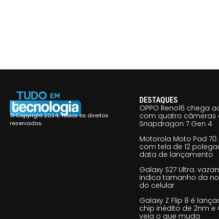
DESTAQUES
OPPO Reno16 chega ao
com quatro câmeras 
© Copyright 2024, Todos os direitos
Snapdragon 7 Gen 4
reservados.
Motorola Moto Pad 70: 
com tela de 12 poleg
data de lançamento
Galaxy S27 Ultra: vaz
indica tamanho da no
do celular
Galaxy Z Flip 8 é lan
chip inédito de 2nm e 
veja o que muda