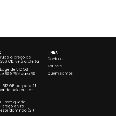
S
LINKS
ruba o preço do
Contato
256 GB; veja a oferta
Anuncie
 Edge de 512 GB
Quem somos
e R$ 8.799 para R$
m 512 GB cai para R$
reende pelo custo-
 FE tem queda
e preço e vira
este domingo (21)