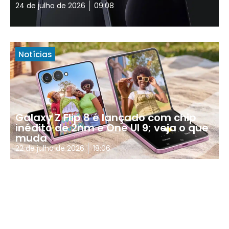
24 de julho de 2026
09:08
Notícias
Galaxy Z Flip 8 é lançado com chip
inédito de 2nm e One UI 9; veja o que
muda
22 de julho de 2026
18:06