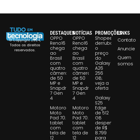
DESTAQUES
NOTÍCIAS
PROMOÇÕES
LINKS
OPPO
OPPO
Shopee
Contato
© Copyright 2024,
Reno16
Reno16
derruba
Todos os direitos
chega
chega
o
Anuncie
reservados.
ao
ao
preço
Quem
Brasil
Brasil
do
com
com
Galaxy
somos
quatro
quatro
A26
câmeras
câmeras
256
de 50
de 50
GB;
MP e
MP e
veja a
Snapdragon
Snapdragon
oferta
7 Gen
7 Gen
Galaxy
4
4
S25
Motorola
Motorola
Edge
Moto
Moto
de 512
Pad 70:
Pad 70:
GB
tablet
tablet
despenca
com
com
de R$
tela de
tela de
8.799
12
12
para