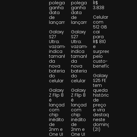
polegadas
polegadas
R$
ganha
ganha
3.838
data
data
Celular
de
de
com
lançamento
lançamento
512 GB
Galaxy
Galaxy
cai
S27
S27
para
Ultra:
Ultra:
R$ 810
vazamento
vazamento
e
indica
indica
surpreende
tamanho
tamanho
pelo
da
da
custo-
nova
nova
benefício
bateria
bateria
Galaxy
do
do
S25 FE
celular
celular
tem
Galaxy
Galaxy
queda
Z Flip 8
Z Flip 8
histórica
é
é
de
lançado
lançado
preço
com
com
e vira
chip
chip
destaque
inédito
inédito
neste
de
de
domingo
2nm e
2nm e
(21)
One UI
One UI