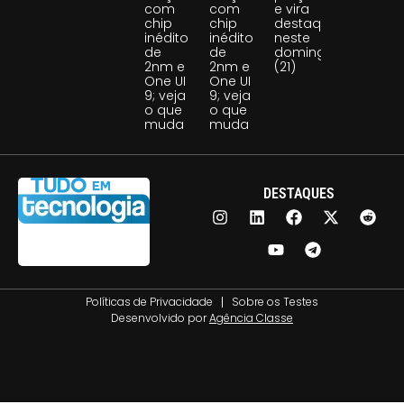
com
com
e vira
chip
chip
destaque
inédito
inédito
neste
de
de
domingo
2nm e
2nm e
(21)
One UI
One UI
9; veja
9; veja
o que
o que
muda
muda
DESTAQUES
Políticas de Privacidade
Sobre os Testes
Desenvolvido por
Agência Classe