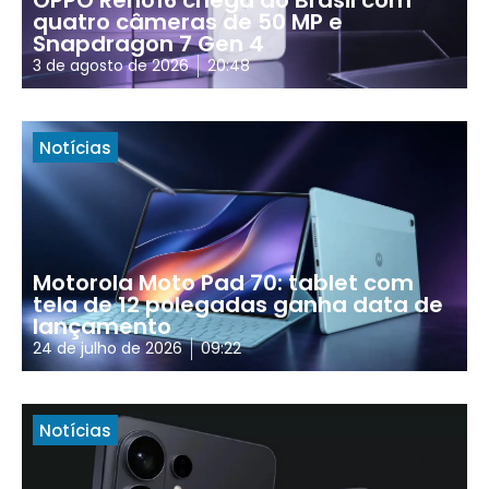
quatro câmeras de 50 MP e
Snapdragon 7 Gen 4
3 de agosto de 2026
20:48
Notícias
Motorola Moto Pad 70: tablet com
tela de 12 polegadas ganha data de
lançamento
24 de julho de 2026
09:22
Notícias