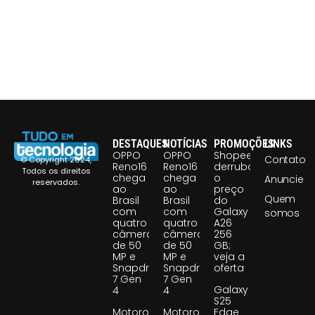
DESTAQUES
NOTÍCIAS
PROMOÇÕES
LINKS
OPPO
OPPO
Shopee
Contato
© Copyright 2024,
Reno16
Reno16
derruba
Todos os direitos
chega
chega
o
Anuncie
reservados.
ao
ao
preço
Quem
Brasil
Brasil
do
com
com
Galaxy
somos
quatro
quatro
A26
câmeras
câmeras
256
de 50
de 50
GB;
MP e
MP e
veja a
Snapdragon
Snapdragon
oferta
7 Gen
7 Gen
Galaxy
4
4
S25
Motorola
Motorola
Edge