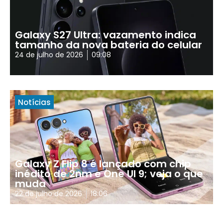
Galaxy S27 Ultra: vazamento indica
tamanho da nova bateria do celular
24 de julho de 2026
09:08
Notícias
Galaxy Z Flip 8 é lançado com chip
inédito de 2nm e One UI 9; veja o que
muda
22 de julho de 2026
18:06