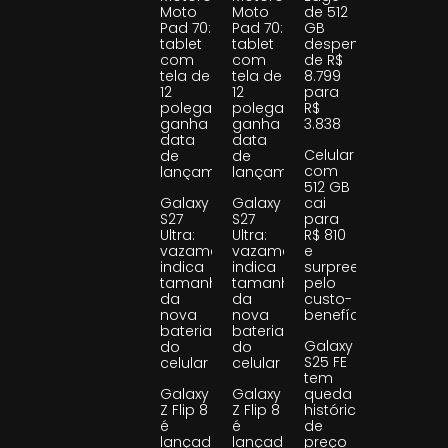
Moto
Moto
de 512
Pad 70:
Pad 70:
GB
tablet
tablet
despenca
com
com
de R$
tela de
tela de
8.799
12
12
para
polegadas
polegadas
R$
ganha
ganha
3.838
data
data
Celular
de
de
com
lançamento
lançamento
512 GB
Galaxy
Galaxy
cai
S27
S27
para
Ultra:
Ultra:
R$ 810
vazamento
vazamento
e
indica
indica
surpreende
tamanho
tamanho
pelo
da
da
custo-
nova
nova
benefício
bateria
bateria
Galaxy
do
do
S25 FE
celular
celular
tem
Galaxy
Galaxy
queda
Z Flip 8
Z Flip 8
histórica
é
é
de
lançado
lançado
preço