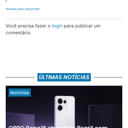
!
Acesse para responder
Você precisa fazer o
login
para publicar um
comentário.
ÚLTIMAS NOTÍCIAS
Notícias
OPPO Reno16 chega ao Brasil com