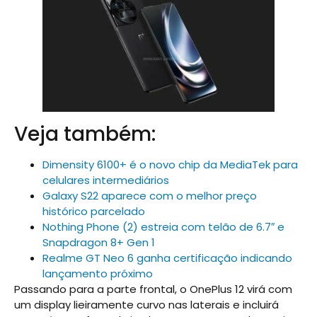
Veja também:
Dimensity 6100+ é o novo chip da MediaTek para
celulares intermediários
Galaxy S22 aparece com o melhor preço
histórico parcelado
Nothing Phone (2) estreia com telão de 6.7″ e
Snapdragon 8+ Gen 1
Realme GT Neo 6 ganha certificação indicando
lançamento próximo
Passando para a parte frontal, o OnePlus 12 virá com
um display lieiramente curvo nas laterais e incluirá