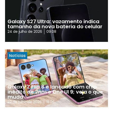
Galaxy S27 Ultra: vazamento indica
tamanho da nova bateria do celular
24 de julho de 2026
09:08
Notícias
Galaxy Z Flip 8 é lançado com chip
inédito de 2nm e One UI 9; veja o que
muda
22 de julho de 2026
18:06