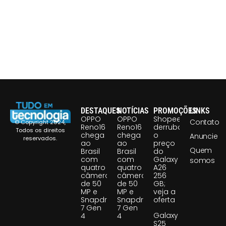
DESTAQUES
NOTÍCIAS
PROMOÇÕES
LINKS
OPPO
OPPO
Shopee
Contato
© Copyright 2024,
Reno16
Reno16
derruba
Todos os direitos
chega
chega
o
Anuncie
reservados.
ao
ao
preço
Quem
Brasil
Brasil
do
com
com
Galaxy
somos
quatro
quatro
A26
câmeras
câmeras
256
de 50
de 50
GB;
MP e
MP e
veja a
Snapdragon
Snapdragon
oferta
7 Gen
7 Gen
Galaxy
4
4
S25