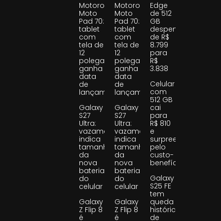
Motorola
Motorola
Edge
Moto
Moto
de 512
Pad 70:
Pad 70:
GB
tablet
tablet
despenca
com
com
de R$
tela de
tela de
8.799
12
12
para
polegadas
polegadas
R$
ganha
ganha
3.838
data
data
Celular
de
de
com
lançamento
lançamento
512 GB
Galaxy
Galaxy
cai
S27
S27
para
Ultra:
Ultra:
R$ 810
vazamento
vazamento
e
indica
indica
surpreende
tamanho
tamanho
pelo
da
da
custo-
nova
nova
benefício
bateria
bateria
Galaxy
do
do
S25 FE
celular
celular
tem
Galaxy
Galaxy
queda
Z Flip 8
Z Flip 8
histórica
é
é
de