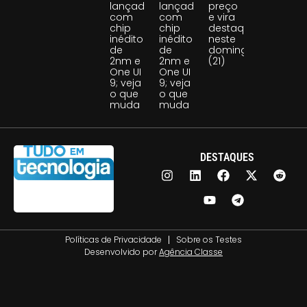
lançado
lançado
preço
com
com
e vira
chip
chip
destaque
inédito
inédito
neste
de
de
domingo
2nm e
2nm e
(21)
One UI
One UI
9; veja
9; veja
o que
o que
muda
muda
DESTAQUES
Políticas de Privacidade
Sobre os Testes
Desenvolvido por
Agência Classe