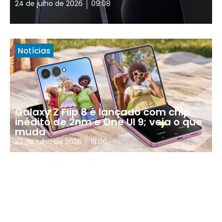
24 de julho de 2026
09:08
Notícias
Galaxy Z Flip 8 é lançado com chip
inédito de 2nm e One UI 9; veja o que
muda
22 de julho de 2026
18:06