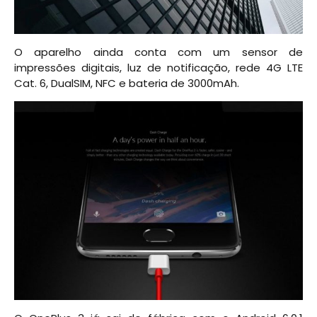
O aparelho ainda conta com um sensor de
impressões digitais, luz de notificação, rede 4G LTE
Cat. 6, DualSIM, NFC e bateria de 3000mAh.