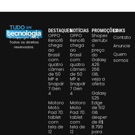
DESTAQUES
NOTÍCIAS
PROMOÇÕES
LINKS
OPPO
OPPO
Shopee
Contato
© Copyright 2024,
Reno16
Reno16
derruba
Todos os direitos
chega
chega
o
Anuncie
reservados.
ao
ao
preço
Quem
Brasil
Brasil
do
com
com
Galaxy
somos
quatro
quatro
A26
câmeras
câmeras
256
de 50
de 50
GB;
MP e
MP e
veja a
Snapdragon
Snapdragon
oferta
7 Gen
7 Gen
Galaxy
4
4
S25
Motorola
Motorola
Edge
Moto
Moto
de 512
Pad 70:
Pad 70:
GB
tablet
tablet
despenca
com
com
de R$
tela de
tela de
8.799
12
12
para