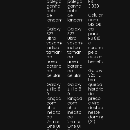
polegadas
polegadas
R$
ganha
ganha
3.838
data
data
Celular
de
de
com
lançamento
lançamento
512 GB
Galaxy
Galaxy
cai
S27
S27
para
Ultra:
Ultra:
R$ 810
vazamento
vazamento
e
indica
indica
surpreende
tamanho
tamanho
pelo
da
da
custo-
nova
nova
benefício
bateria
bateria
Galaxy
do
do
S25 FE
celular
celular
tem
Galaxy
Galaxy
queda
Z Flip 8
Z Flip 8
histórica
é
é
de
lançado
lançado
preço
com
com
e vira
chip
chip
destaque
inédito
inédito
neste
de
de
domingo
2nm e
2nm e
(21)
One UI
One UI