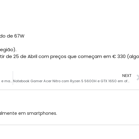
ido de 67W
egião).
partir de 25 de Abril com preços que começam em € 330 (alg
NEXT
Motorola Edge 40 Pro estreia com Snapdragon 8 Gen 2, IP68 e mais
Notebook Gamer Acer Nitro com Ryzen 5 5600H e GTX 1650 em oferta
cialmente em smartphones.