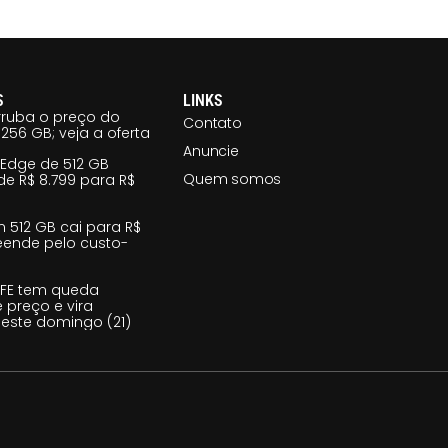
S
LINKS
ruba o preço do
Contato
256 GB; veja a oferta
Anuncie
 Edge de 512 GB
Quem somos
e R$ 8.799 para R$
m 512 GB cai para R$
reende pelo custo-
 FE tem queda
e preço e vira
este domingo (21)