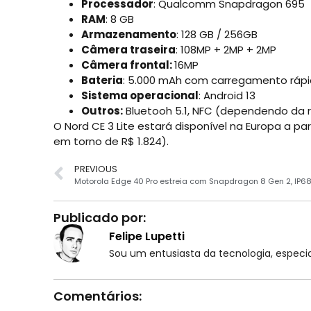
Processador
: Qualcomm Snapdragon 695
RAM
: 8 GB
Armazenamento
: 128 GB / 256GB
Câmera traseira
: 108MP + 2MP + 2MP
Câmera frontal:
16MP
Bateria
: 5.000 mAh com carregamento ráp
Sistema operacional
: Android 13
Outros:
Bluetooh 5.1, NFC (dependendo da r
O Nord CE 3 Lite estará disponível na Europa a 
em torno de R$ 1.824).
PREVIOUS
Publicado por:
Felipe Lupetti
Sou um entusiasta da tecnologia, espe
Comentários: