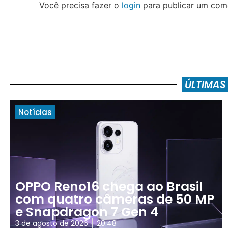
Você precisa fazer o
login
para publicar um come
ÚLTIMAS
Notícias
OPPO Reno16 chega ao Brasil
com quatro câmeras de 50 MP
e Snapdragon 7 Gen 4
3 de agosto de 2026
20:48