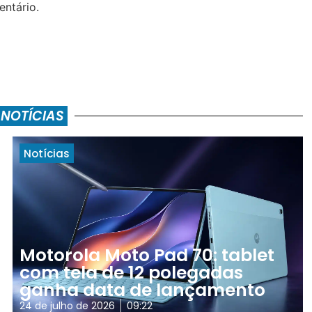
ntário.
 NOTÍCIAS
Notícias
Motorola Moto Pad 70: tablet
com tela de 12 polegadas
ganha data de lançamento
24 de julho de 2026
09:22