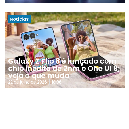
Notícias
Galaxy Z Flip 8 é lançado com
chip inédito de 2nm e One UI 9;
veja o que muda
22 de julho de 2026
18:06