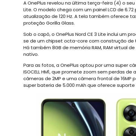
A OnePlus revelou na última terça-feira (4) o se
Lite. O modelo chega com um painel LCD de 6.72
atualização de 120 Hz. A tela também oferece ta
proteção Gorilla Glass.
Sob o capô, o OnePlus Nord CE 3 Lite inclui um 
se de um chipset octa-core com construção de 
Há também 8GB de memória RAM, RAM virtual d
nativo.
Para as fotos, a OnePlus optou por uma super câm
ISOCELL HM1, que promete zoom sem perdas de a
câmeras de 2MP e uma câmera frontal de 16MP par
super bateria de 5.000 mAh que oferece suporte