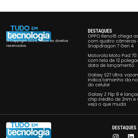
DESTAQUES
OPPO Reno16 chega ao
com quatro câmeras 
© Copyright 2024, Todos os direitos
Snapdragon 7 Gen 4
reservados.
Motorola Moto Pad 70: 
com tela de 12 poleg
data de lançamento
Galaxy S27 Ultra: vaz
indica tamanho da no
do celular
Galaxy Z Flip 8 é lan
chip inédito de 2nm e 
veja o que muda
DESTAQUES