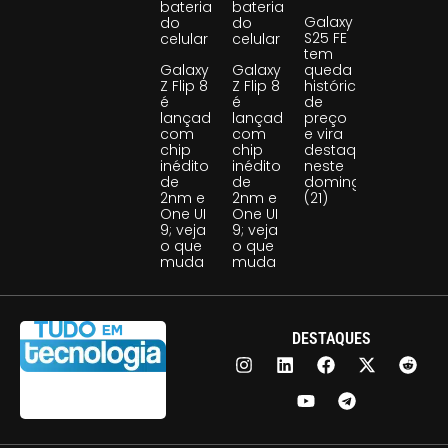
bateria
bateria
Galaxy
do
do
S25 FE
celular
celular
tem
Galaxy
Galaxy
queda
Z Flip 8
Z Flip 8
histórica
é
é
de
lançado
lançado
preço
com
com
e vira
chip
chip
destaque
inédito
inédito
neste
de
de
domingo
2nm e
2nm e
(21)
One UI
One UI
9; veja
9; veja
o que
o que
muda
muda
DESTAQUES