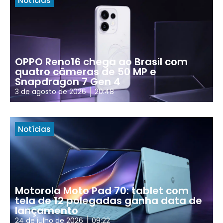
Notícias
OPPO Reno16 chega ao Brasil com
quatro câmeras de 50 MP e
Snapdragon 7 Gen 4
3 de agosto de 2026
20:48
Notícias
Motorola Moto Pad 70: tablet com
tela de 12 polegadas ganha data de
lançamento
24 de julho de 2026
09:22