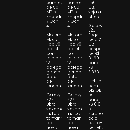
câmeras
câmeras
256
de 50
de 50
GB;
MP e
MP e
veja a
Snapdragon
Snapdragon
oferta
7 Gen
7 Gen
Galaxy
4
4
S25
Motorola
Motorola
Edge
Moto
Moto
de 512
Pad 70:
Pad 70:
GB
tablet
tablet
despenca
com
com
de R$
tela de
tela de
8.799
12
12
para
polegadas
polegadas
R$
ganha
ganha
3.838
data
data
Celular
de
de
com
lançamento
lançamento
512 GB
Galaxy
Galaxy
cai
S27
S27
para
Ultra:
Ultra:
R$ 810
vazamento
vazamento
e
indica
indica
surpreende
tamanho
tamanho
pelo
da
da
custo-
nova
nova
benefício