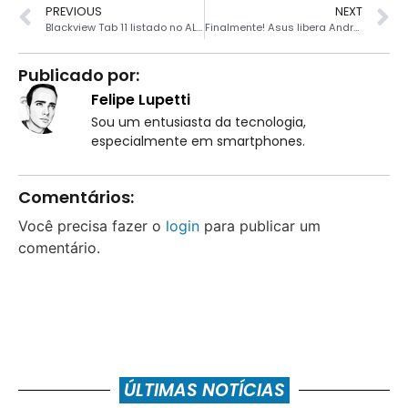
PREVIOUS
NEXT
Blackview Tab 11 listado no ALiExpress com 8GB de RAM e tela 2K
Finalmente! Asus libera Android 11 para o ROG Phone 2
Publicado por:
Felipe Lupetti
Sou um entusiasta da tecnologia,
especialmente em smartphones.
Comentários:
Você precisa fazer o
login
para publicar um
comentário.
ÚLTIMAS NOTÍCIAS