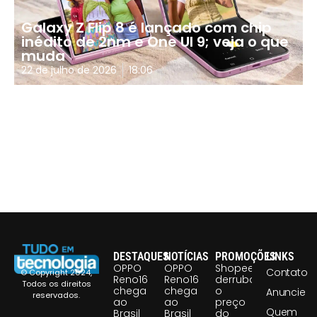
Galaxy Z Flip 8 é lançado com chip
inédito de 2nm e One UI 9; veja o que
muda
22 de julho de 2026
18:06
DESTAQUES
NOTÍCIAS
PROMOÇÕES
LINKS
OPPO
OPPO
Shopee
Contato
© Copyright 2024,
Reno16
Reno16
derruba
Todos os direitos
chega
chega
o
Anuncie
reservados.
ao
ao
preço
Quem
Brasil
Brasil
do