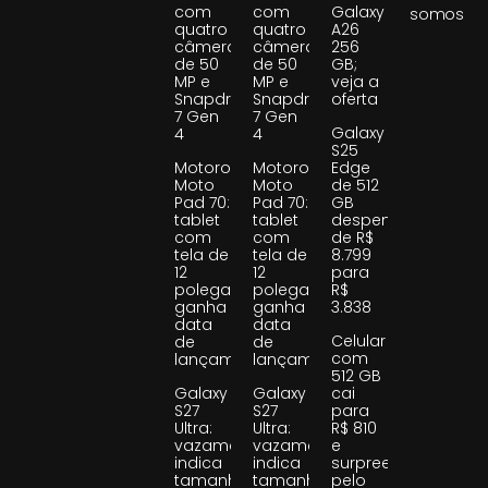
com
com
Galaxy
somos
quatro
quatro
A26
câmeras
câmeras
256
de 50
de 50
GB;
MP e
MP e
veja a
Snapdragon
Snapdragon
oferta
7 Gen
7 Gen
Galaxy
4
4
S25
Motorola
Motorola
Edge
Moto
Moto
de 512
Pad 70:
Pad 70:
GB
tablet
tablet
despenca
com
com
de R$
tela de
tela de
8.799
12
12
para
polegadas
polegadas
R$
ganha
ganha
3.838
data
data
Celular
de
de
com
lançamento
lançamento
512 GB
Galaxy
Galaxy
cai
S27
S27
para
Ultra:
Ultra:
R$ 810
vazamento
vazamento
e
indica
indica
surpreende
tamanho
tamanho
pelo