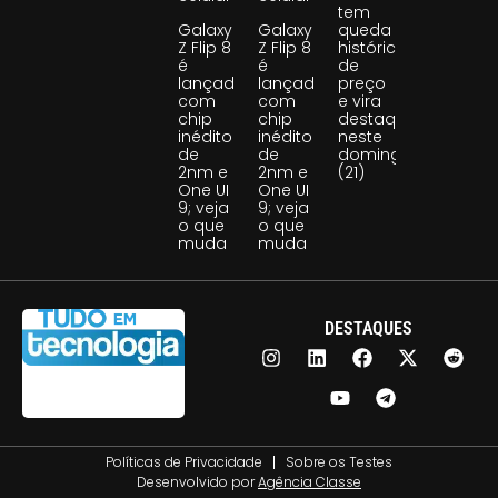
tem
Galaxy
Galaxy
queda
Z Flip 8
Z Flip 8
histórica
é
é
de
lançado
lançado
preço
com
com
e vira
chip
chip
destaque
inédito
inédito
neste
de
de
domingo
2nm e
2nm e
(21)
One UI
One UI
9; veja
9; veja
o que
o que
muda
muda
DESTAQUES
Políticas de Privacidade
Sobre os Testes
Desenvolvido por
Agência Classe