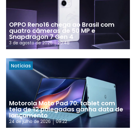
OPPO Reno16 chega ao Brasil com
quatro câmeras de 50 MP e
Snapdragon 7 Gen 4
3 de agosto de 2026
20:48
Notícias
Motorola Moto Pad 70: tablet com
tela de 12 polegadas ganha data de
lançamento
24 de julho de 2026
09:22