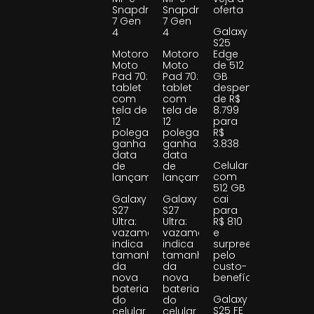
Snapdragon
Snapdragon
oferta
7 Gen
7 Gen
Galaxy
4
4
S25
Motorola
Motorola
Edge
Moto
Moto
de 512
Pad 70:
Pad 70:
GB
tablet
tablet
despenca
com
com
de R$
tela de
tela de
8.799
12
12
para
polegadas
polegadas
R$
ganha
ganha
3.838
data
data
Celular
de
de
com
lançamento
lançamento
512 GB
Galaxy
Galaxy
cai
S27
S27
para
Ultra:
Ultra:
R$ 810
vazamento
vazamento
e
indica
indica
surpreende
tamanho
tamanho
pelo
da
da
custo-
nova
nova
benefício
bateria
bateria
Galaxy
do
do
S25 FE
celular
celular