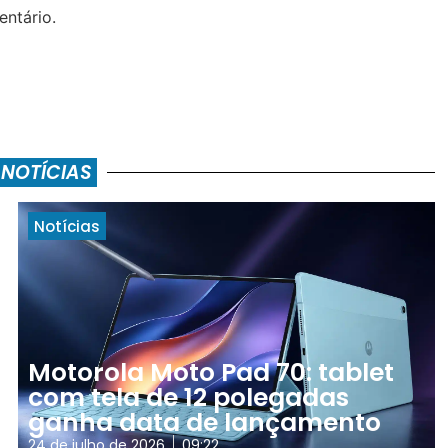
ntário.
 NOTÍCIAS
Notícias
Motorola Moto Pad 70: tablet
com tela de 12 polegadas
ganha data de lançamento
24 de julho de 2026
09:22