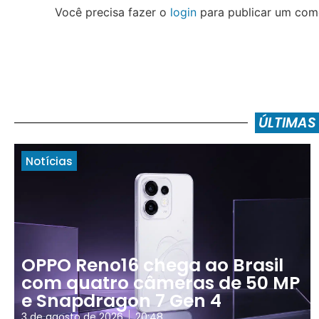
Você precisa fazer o
login
para publicar um come
ÚLTIMAS
Notícias
OPPO Reno16 chega ao Brasil
com quatro câmeras de 50 MP
e Snapdragon 7 Gen 4
3 de agosto de 2026
20:48