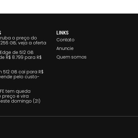
S
LINKS
ruba o preço do
Contato
256 GB; veja a oferta
Anuncie
 Edge de 512 GB
Quem somos
e R$ 8.799 para R$
m 512 GB cai para R$
reende pelo custo-
 FE tem queda
e preço e vira
este domingo (21)