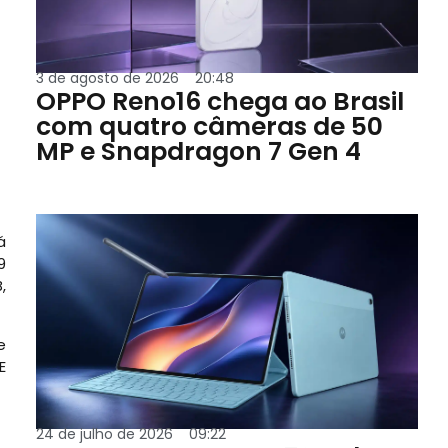
3 de agosto de 2026
20:48
OPPO Reno16 chega ao Brasil
com quatro câmeras de 50
MP e Snapdragon 7 Gen 4
á
9
,
e
E
24 de julho de 2026
09:22