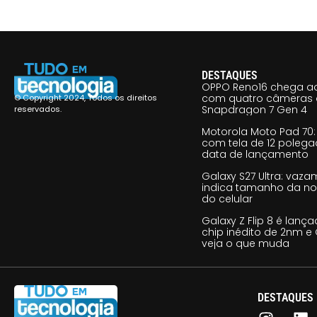
DESTAQUES
OPPO Reno16 chega ao
com quatro câmeras 
© Copyright 2024, Todos os direitos
Snapdragon 7 Gen 4
reservados.
Motorola Moto Pad 70: 
com tela de 12 poleg
data de lançamento
Galaxy S27 Ultra: vaz
indica tamanho da no
do celular
Galaxy Z Flip 8 é lan
chip inédito de 2nm e 
veja o que muda
DESTAQUES