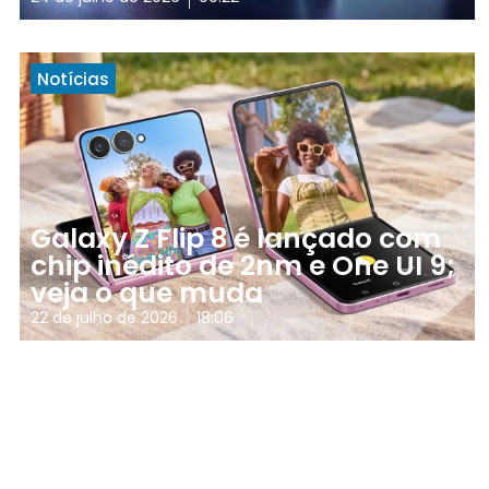
Notícias
Galaxy Z Flip 8 é lançado com
chip inédito de 2nm e One UI 9;
veja o que muda
22 de julho de 2026
18:06