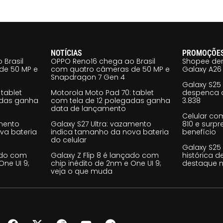
NOTÍCIAS
PROMOÇÕE
 Brasil
OPPO Reno16 chega ao Brasil
Shopee der
de 50 MP e
com quatro câmeras de 50 MP e
Galaxy A26 
Snapdragon 7 Gen 4
Galaxy S25
tablet
Motorola Moto Pad 70: tablet
despenca d
adas ganha
com tela de 12 polegadas ganha
3.838
data de lançamento
Celular co
amento
Galaxy S27 Ultra: vazamento
810 e surp
va bateria
indica tamanho da nova bateria
benefício
do celular
Galaxy S25
çado com
Galaxy Z Flip 8 é lançado com
histórica d
One UI 9;
chip inédito de 2nm e One UI 9;
destaque n
veja o que muda