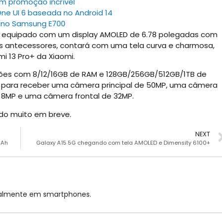
m promoção incrível
One UI 6 baseada no Android 14
a no Samsung E700
irá equipado com um display AMOLED de 6.78 polegadas com
 sus antecessores, contará com uma tela curva e charmosa,
i 13 Pro+ da Xiaomi.
ões com 8/12/16GB de RAM e 128GB/256GB/512GB/1TB de
 para receber uma câmera principal de 50MP, uma câmera
 8MP e uma câmera frontal de 32MP.
ado muito em breve.
NEXT
mAh
Galaxy A15 5G chegando com tela AMOLED e Dimensity 6100+
cialmente em smartphones.