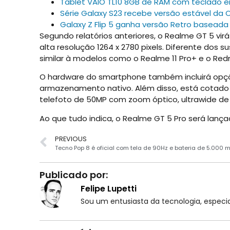
Tablet VAIO TL10 8GB de RAM com teclado e
Série Galaxy S23 recebe versão estável da 
Galaxy Z Flip 5 ganha versão Retro basead
Segundo relatórios anteriores, o Realme GT 5 v
alta resolução 1264 x 2780 pixels. Diferente dos
similar à modelos como o Realme 11 Pro+ e o Redm
O hardware do smartphone também incluirá opç
armazenamento nativo. Além disso, está cotado
telefoto de 50MP com zoom óptico, ultrawide de
Ao que tudo indica, o Realme GT 5 Pro será lanç
PREVIOUS
Tecno Pop 8 é oficial com tela de 90Hz e bateria de 5.000 
Publicado por:
Felipe Lupetti
Sou um entusiasta da tecnologia, espe