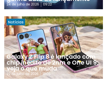
24 de julho de 2026
09:22
Notícias
Galaxy Z Flip 8 é lançado com
chip inédito de 2nm e One UI 9;
veja o que muda
22 de julho de 2026
18:06