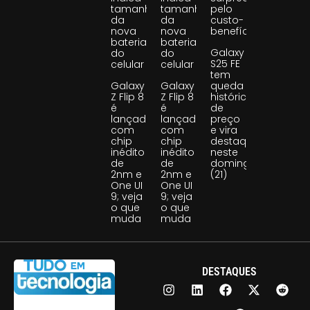
tamanho
tamanho
pelo
da
da
custo-
nova
nova
benefício
bateria
bateria
Galaxy
do
do
S25 FE
celular
celular
tem
Galaxy
Galaxy
queda
Z Flip 8
Z Flip 8
histórica
é
é
de
lançado
lançado
preço
com
com
e vira
chip
chip
destaque
inédito
inédito
neste
de
de
domingo
2nm e
2nm e
(21)
One UI
One UI
9; veja
9; veja
o que
o que
muda
muda
DESTAQUES