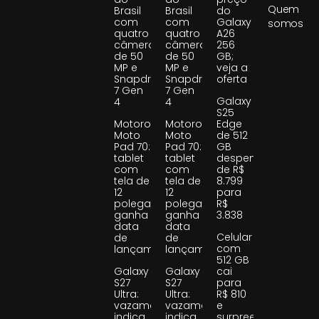
Quem
Brasil
Brasil
do
com
com
Galaxy
somos
quatro
quatro
A26
câmeras
câmeras
256
de 50
de 50
GB;
MP e
MP e
veja a
Snapdragon
Snapdragon
oferta
7 Gen
7 Gen
Galaxy
4
4
S25
Motorola
Motorola
Edge
Moto
Moto
de 512
Pad 70:
Pad 70:
GB
tablet
tablet
despenca
com
com
de R$
tela de
tela de
8.799
12
12
para
polegadas
polegadas
R$
ganha
ganha
3.838
data
data
Celular
de
de
com
lançamento
lançamento
512 GB
Galaxy
Galaxy
cai
S27
S27
para
Ultra:
Ultra:
R$ 810
vazamento
vazamento
e
indica
indica
surpreende