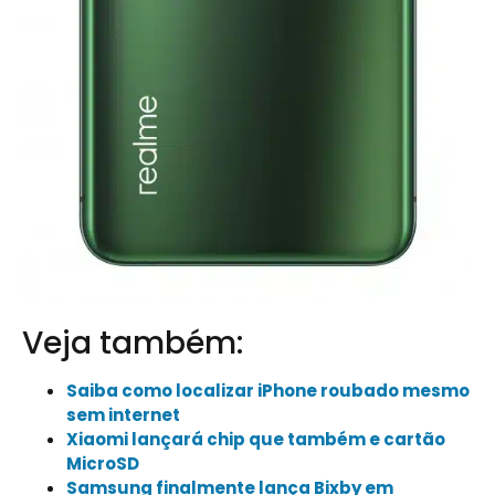
Veja também:
Saiba como localizar iPhone roubado mesmo
sem internet
Xiaomi lançará chip que também e cartão
MicroSD
Samsung finalmente lança Bixby em