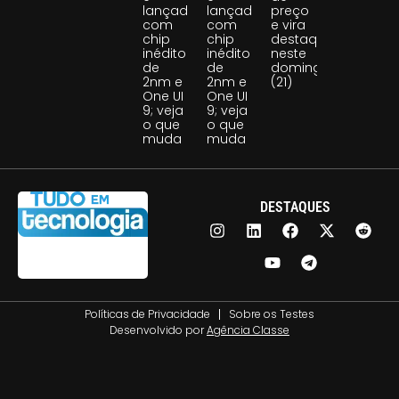
lançado
lançado
preço
com
com
e vira
chip
chip
destaque
inédito
inédito
neste
de
de
domingo
2nm e
2nm e
(21)
One UI
One UI
9; veja
9; veja
o que
o que
muda
muda
DESTAQUES
Políticas de Privacidade
Sobre os Testes
Desenvolvido por
Agência Classe