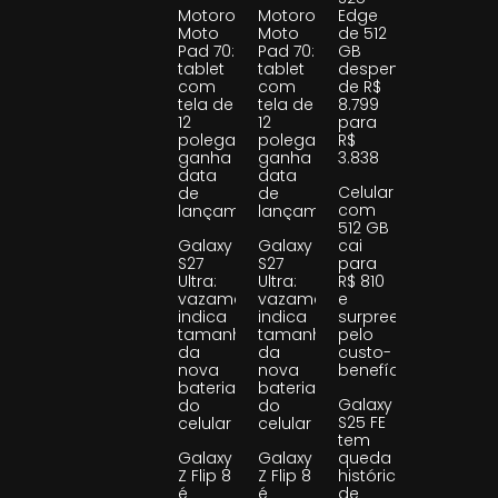
Motorola
Motorola
Edge
Moto
Moto
de 512
Pad 70:
Pad 70:
GB
tablet
tablet
despenca
com
com
de R$
tela de
tela de
8.799
12
12
para
polegadas
polegadas
R$
ganha
ganha
3.838
data
data
Celular
de
de
com
lançamento
lançamento
512 GB
Galaxy
Galaxy
cai
S27
S27
para
Ultra:
Ultra:
R$ 810
vazamento
vazamento
e
indica
indica
surpreende
tamanho
tamanho
pelo
da
da
custo-
nova
nova
benefício
bateria
bateria
Galaxy
do
do
S25 FE
celular
celular
tem
Galaxy
Galaxy
queda
Z Flip 8
Z Flip 8
histórica
é
é
de