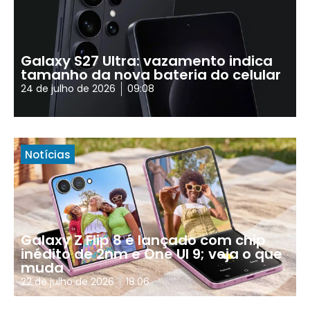
Galaxy S27 Ultra: vazamento indica
tamanho da nova bateria do celular
24 de julho de 2026
09:08
Notícias
Galaxy Z Flip 8 é lançado com chip
inédito de 2nm e One UI 9; veja o que
muda
22 de julho de 2026
18:06