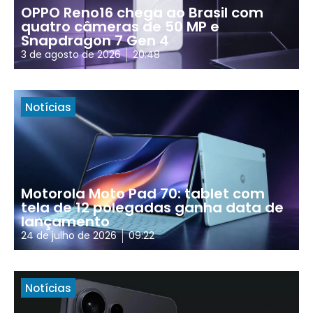
OPPO Reno16 chega ao Brasil com
quatro câmeras de 50 MP e
Snapdragon 7 Gen 4
3 de agosto de 2026
20:48
Notícias
Motorola Moto Pad 70: tablet com
tela de 12 polegadas ganha data de
lançamento
24 de julho de 2026
09:22
Notícias