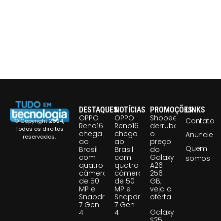
DESTAQUES
NOTÍCIAS
PROMOÇÕES
LINKS
OPPO
OPPO
Shopee
Contato
© Copyright 2024,
Reno16
Reno16
derruba
Todos os direitos
chega
chega
o
Anuncie
reservados.
ao
ao
preço
Quem
Brasil
Brasil
do
com
com
Galaxy
somos
quatro
quatro
A26
câmeras
câmeras
256
de 50
de 50
GB;
MP e
MP e
veja a
Snapdragon
Snapdragon
oferta
7 Gen
7 Gen
Galaxy
4
4
S25