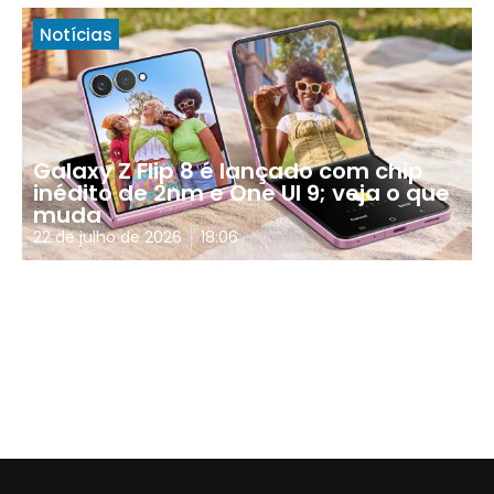
Notícias
Galaxy Z Flip 8 é lançado com chip
inédito de 2nm e One UI 9; veja o que
muda
22 de julho de 2026
18:06