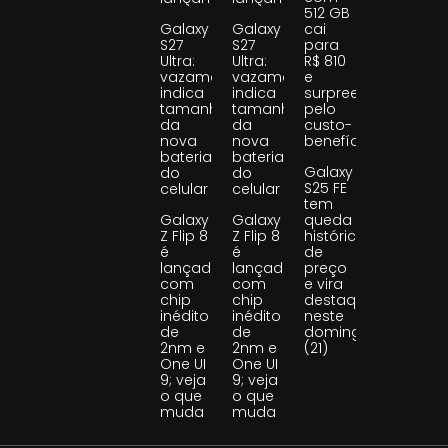
512 GB
Galaxy
Galaxy
cai
S27
S27
para
Ultra:
Ultra:
R$ 810
vazamento
vazamento
e
indica
indica
surpreende
tamanho
tamanho
pelo
da
da
custo-
nova
nova
benefício
bateria
bateria
Galaxy
do
do
S25 FE
celular
celular
tem
Galaxy
Galaxy
queda
Z Flip 8
Z Flip 8
histórica
é
é
de
lançado
lançado
preço
com
com
e vira
chip
chip
destaque
inédito
inédito
neste
de
de
domingo
2nm e
2nm e
(21)
One UI
One UI
9; veja
9; veja
o que
o que
muda
muda