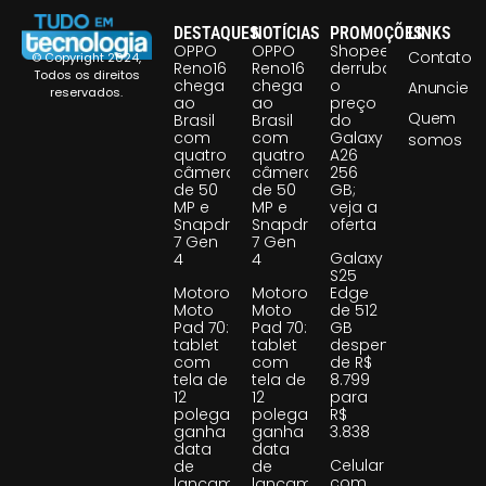
DESTAQUES
NOTÍCIAS
PROMOÇÕES
LINKS
OPPO
OPPO
Shopee
Contato
© Copyright 2024,
Reno16
Reno16
derruba
Todos os direitos
chega
chega
o
Anuncie
reservados.
ao
ao
preço
Quem
Brasil
Brasil
do
com
com
Galaxy
somos
quatro
quatro
A26
câmeras
câmeras
256
de 50
de 50
GB;
MP e
MP e
veja a
Snapdragon
Snapdragon
oferta
7 Gen
7 Gen
Galaxy
4
4
S25
Motorola
Motorola
Edge
Moto
Moto
de 512
Pad 70:
Pad 70:
GB
tablet
tablet
despenca
com
com
de R$
tela de
tela de
8.799
12
12
para
polegadas
polegadas
R$
ganha
ganha
3.838
data
data
Celular
de
de
com
lançamento
lançamento