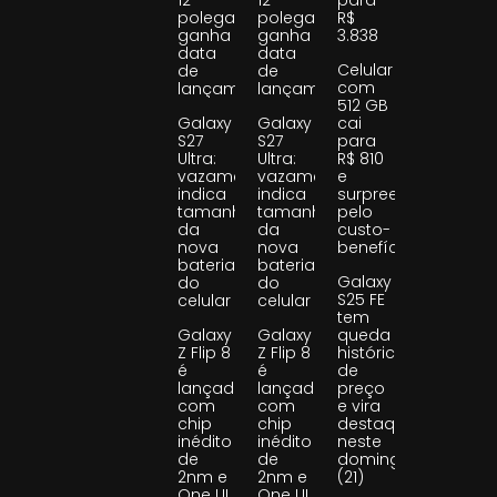
polegadas
polegadas
R$
ganha
ganha
3.838
data
data
Celular
de
de
com
lançamento
lançamento
512 GB
Galaxy
Galaxy
cai
S27
S27
para
Ultra:
Ultra:
R$ 810
vazamento
vazamento
e
indica
indica
surpreende
tamanho
tamanho
pelo
da
da
custo-
nova
nova
benefício
bateria
bateria
Galaxy
do
do
S25 FE
celular
celular
tem
Galaxy
Galaxy
queda
Z Flip 8
Z Flip 8
histórica
é
é
de
lançado
lançado
preço
com
com
e vira
chip
chip
destaque
inédito
inédito
neste
de
de
domingo
2nm e
2nm e
(21)
One UI
One UI