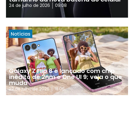
24 de julho de 2026
09:08
Notícias
Galaxy Z Flip 8 é lançado com chip
inédito de 2nm e One UI 9; veja o que
muda
22 de julho de 2026
18:06