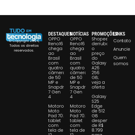
DESTAQUES
NOTÍCIAS
PROMOÇÕES
LINKS
OPPO
OPPO
Shopee
Contato
© Copyright 2024,
Reno16
Reno16
derruba
Todos os direitos
chega
chega
o
Anuncie
reservados.
ao
ao
preço
Quem
Brasil
Brasil
do
com
com
Galaxy
somos
quatro
quatro
A26
câmeras
câmeras
256
de 50
de 50
GB;
MP e
MP e
veja a
Snapdragon
Snapdragon
oferta
7 Gen
7 Gen
Galaxy
4
4
S25
Motorola
Motorola
Edge
Moto
Moto
de 512
Pad 70:
Pad 70:
GB
tablet
tablet
despenca
com
com
de R$
tela de
tela de
8.799
12
12
para