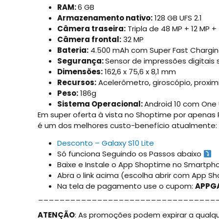
RAM:
6 GB
Armazenamento nativo:
128 GB UFS 2.1
Câmera traseira:
Tripla de 48 MP + 12 MP +
Câmera frontal:
32 MP
Bateria:
4.500 mAh com Super Fast Chargi
Segurança:
Sensor de impressões digitais 
Dimensões:
162,6 x 75,6 x 8,1 mm
Recursos:
Acelerômetro, giroscópio, proxim
Peso:
186g
Sistema Operacional:
Android 10 com One U
Em super oferta à vista no Shoptime por apenas 
é um dos melhores custo-benefício atualmente:
Desconto – Galaxy S10 Lite
Só funciona Seguindo os Passos abaixo
Baixe e Instale o App Shoptime no Smartph
Abra o link acima (escolha abrir com App S
Na tela de pagamento use o cupom:
APPG
_________________________________
ATENÇÃO
: As promoções podem expirar a qualq