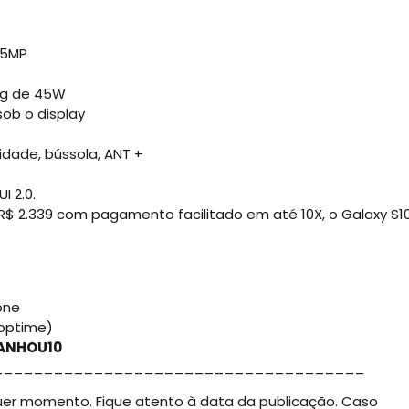
 5MP
ng de 45W
sob o display
idade, bússola, ANT +
I 2.0.
R$ 2.339 com pagamento facilitado em até 10X, o Galaxy S1
one
hoptime)
ANHOU10
_____________________________________
uer momento. Fique atento à data da publicação. Caso