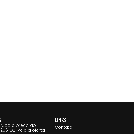
S
LINKS
ruba o preço do
Contato
256 GB; veja a oferta