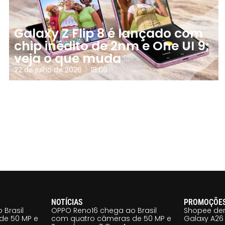
Galaxy Z Flip 8 é lançado com
chip inédito de 2nm e One UI 9;
veja o que muda
22 de julho de 2026
18:06
NOTÍCIAS
PROMOÇÕE
 Brasil
OPPO Reno16 chega ao Brasil
Shopee der
de 50 MP e
com quatro câmeras de 50 MP e
Galaxy A26 