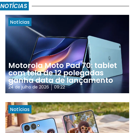
 NOTÍCIAS
Notícias
Motorola Moto Pad 70: tablet
com tela de 12 polegadas
ganha data de lançamento
24 de julho de 2026
09:22
Notícias