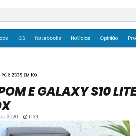
icas
iOS
Notebooks
Notícias
Opinião
Pr
 POR 2339 EM 10X
OM E GALAXY S10 LIT
0X
 de 2020
11:39