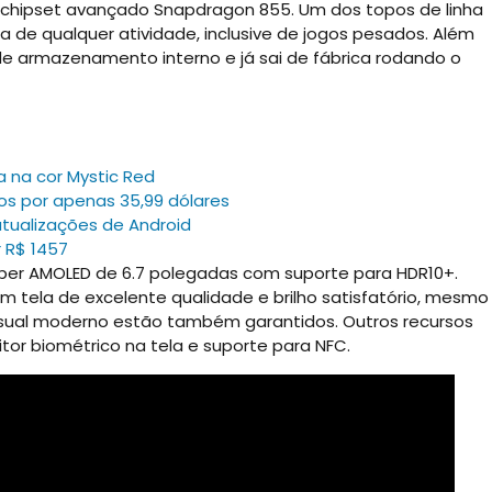
um chipset avançado Snapdragon 855. Um dos topos de linha
de qualquer atividade, inclusive de jogos pesados. Além
de armazenamento interno e já sai de fábrica rodando o
a na cor Mystic Red
sos por apenas 35,99 dólares
atualizações de Android
 R$ 1457
per AMOLED de 6.7 polegadas com suporte para HDR10+.
tela de excelente qualidade e brilho satisfatório, mesmo
visual moderno estão também garantidos. Outros recursos
itor biométrico na tela e suporte para NFC.