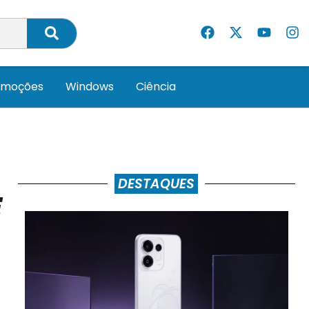
omoções
Windows
Ciência
DESTAQUES
E