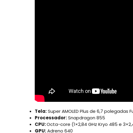
Tela:
Super AMOLED Plus de 6,7 polegadas F
Processador:
Snapdragon 855
CPU:
Octa-core (1×2,84 GHz Kryo 485 e 3×2,
GPU:
Adreno 640