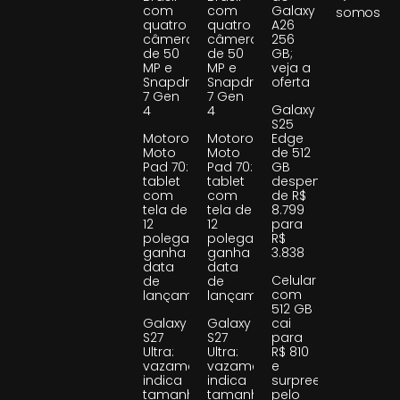
com
com
Galaxy
somos
quatro
quatro
A26
câmeras
câmeras
256
de 50
de 50
GB;
MP e
MP e
veja a
Snapdragon
Snapdragon
oferta
7 Gen
7 Gen
Galaxy
4
4
S25
Motorola
Motorola
Edge
Moto
Moto
de 512
Pad 70:
Pad 70:
GB
tablet
tablet
despenca
com
com
de R$
tela de
tela de
8.799
12
12
para
polegadas
polegadas
R$
ganha
ganha
3.838
data
data
Celular
de
de
com
lançamento
lançamento
512 GB
Galaxy
Galaxy
cai
S27
S27
para
Ultra:
Ultra:
R$ 810
vazamento
vazamento
e
indica
indica
surpreende
tamanho
tamanho
pelo