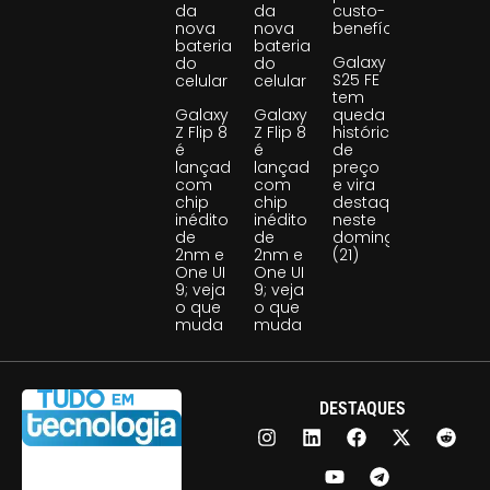
da
da
custo-
nova
nova
benefício
bateria
bateria
Galaxy
do
do
S25 FE
celular
celular
tem
Galaxy
Galaxy
queda
Z Flip 8
Z Flip 8
histórica
é
é
de
lançado
lançado
preço
com
com
e vira
chip
chip
destaque
inédito
inédito
neste
de
de
domingo
2nm e
2nm e
(21)
One UI
One UI
9; veja
9; veja
o que
o que
muda
muda
DESTAQUES