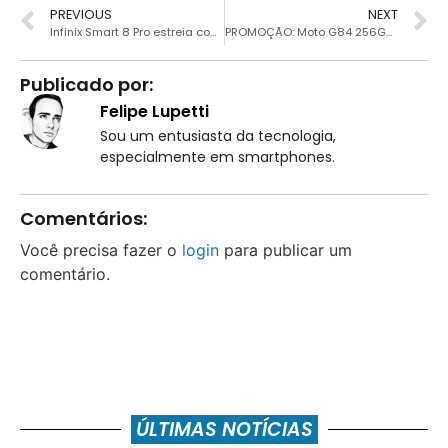
PREVIOUS
NEXT
Infinix Smart 8 Pro estreia com 8GB de RAM e tela de 90 Hz
PROMOÇÃO: Moto G84 256GB fica muito barato com cupom
Publicado por:
Felipe Lupetti
Sou um entusiasta da tecnologia,
especialmente em smartphones.
Comentários:
Você precisa fazer o
login
para publicar um
comentário.
ÚLTIMAS NOTÍCIAS