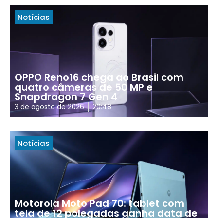
Notícias
OPPO Reno16 chega ao Brasil com
quatro câmeras de 50 MP e
Snapdragon 7 Gen 4
3 de agosto de 2026
20:48
Notícias
Motorola Moto Pad 70: tablet com
tela de 12 polegadas ganha data de