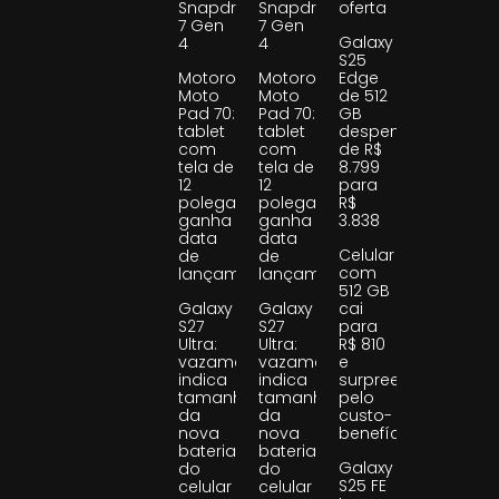
Snapdragon
Snapdragon
oferta
7 Gen
7 Gen
Galaxy
4
4
S25
Motorola
Motorola
Edge
Moto
Moto
de 512
Pad 70:
Pad 70:
GB
tablet
tablet
despenca
com
com
de R$
tela de
tela de
8.799
12
12
para
polegadas
polegadas
R$
ganha
ganha
3.838
data
data
Celular
de
de
com
lançamento
lançamento
512 GB
Galaxy
Galaxy
cai
S27
S27
para
Ultra:
Ultra:
R$ 810
vazamento
vazamento
e
indica
indica
surpreende
tamanho
tamanho
pelo
da
da
custo-
nova
nova
benefício
bateria
bateria
Galaxy
do
do
S25 FE
celular
celular