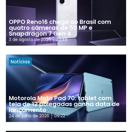
OPPO Reno16 chega ao Brasil com
quatro câmeras de 50 MP e
Snapdragon 7 Gen 4
3 de agosto de 2026
20:48
Notícias
Motorola Moto Pad 70: tablet com
tela de 12 polegadas ganha data de
lançamento
24 de julho de 2026
09:22