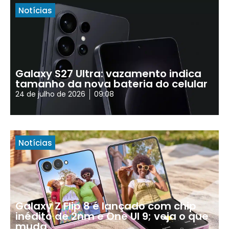
Notícias
Galaxy S27 Ultra: vazamento indica
tamanho da nova bateria do celular
24 de julho de 2026
09:08
Notícias
Galaxy Z Flip 8 é lançado com chip
inédito de 2nm e One UI 9; veja o que
muda