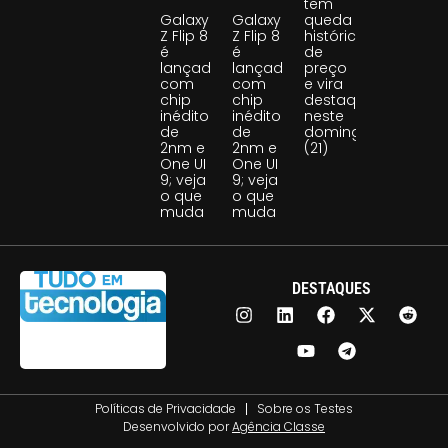
tem
Galaxy
Galaxy
queda
Z Flip 8
Z Flip 8
histórica
é
é
de
lançado
lançado
preço
com
com
e vira
chip
chip
destaque
inédito
inédito
neste
de
de
domingo
2nm e
2nm e
(21)
One UI
One UI
9; veja
9; veja
o que
o que
muda
muda
DESTAQUES
Políticas de Privacidade
Sobre os Testes
Desenvolvido por
Agência Classe