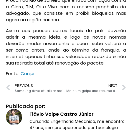
Procon do Rio de Janeiro que entrou com ação contra
a Claro, TIM, Oi e Vivo com o mesmo propósito do
advogado, que consiste em proibir bloqueios mas
agora na região carioca.
Assim aos poucos outros locais do país deverão
aderir a mesma ideia, e logo as novas normas
deverão mudar novamente e quem sabe voltará a
ser como antes, onde ao término da franquia, a
internet apenas tinha sua velocidade reduzida e não
sua retirada total até renovação do pacote.
Fonte:
Conjur
PREVIOUS
NEXT
Samsung deve atualizar mais três smartphones para Lollipop
Mais um golpe usa recurso de ligação do WhatsApp
Publicado por:
Flávio Volpe Castro Júnior
Cursando Engenharia Mecânica, me encontro
4º ano, sempre apaixonado por tecnologia