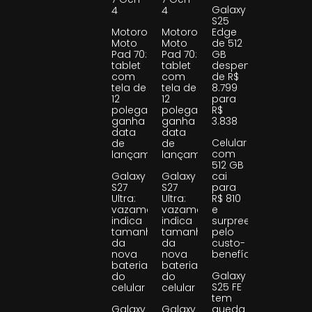
Galaxy
4
4
S25
Motorola
Motorola
Edge
Moto
Moto
de 512
Pad 70:
Pad 70:
GB
tablet
tablet
despenca
com
com
de R$
tela de
tela de
8.799
12
12
para
polegadas
polegadas
R$
ganha
ganha
3.838
data
data
Celular
de
de
com
lançamento
lançamento
512 GB
Galaxy
Galaxy
cai
S27
S27
para
Ultra:
Ultra:
R$ 810
vazamento
vazamento
e
indica
indica
surpreende
tamanho
tamanho
pelo
da
da
custo-
nova
nova
benefício
bateria
bateria
Galaxy
do
do
S25 FE
celular
celular
tem
Galaxy
Galaxy
queda