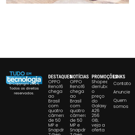
DESTAQUES
NOTÍCIAS
PROMOÇÕES
LINKS
OPPO
OPPO
Shopee
Contato
© Copyright 2024,
Reno16
Reno16
derruba
Todos os direitos
chega
chega
o
Anuncie
reservados.
ao
ao
preço
Quem
Brasil
Brasil
do
com
com
Galaxy
somos
quatro
quatro
A26
câmeras
câmeras
256
de 50
de 50
GB;
MP e
MP e
veja a
Snapdragon
Snapdragon
oferta
7 Gen
7 Gen