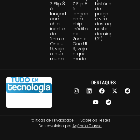
Z Flip 8
Z Flip 8
histórica
é
é
de
lançado
lançado
preço
com
com
e vira
chip
chip
destaque
inédito
inédito
neste
de
de
domingo
2nm e
2nm e
(21)
One UI
One UI
9; veja
9; veja
o que
o que
muda
muda
DESTAQUES
Políticas de Privacidade
Sobre os Testes
Desenvolvido por
Agência Classe