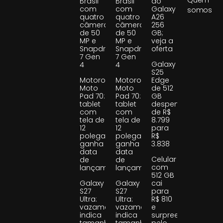
Quem
Brasil
Brasil
do
com
com
Galaxy
somos
quatro
quatro
A26
câmeras
câmeras
256
de 50
de 50
GB;
MP e
MP e
veja a
Snapdragon
Snapdragon
oferta
7 Gen
7 Gen
Galaxy
4
4
S25
Motorola
Motorola
Edge
Moto
Moto
de 512
Pad 70:
Pad 70:
GB
tablet
tablet
despenca
com
com
de R$
tela de
tela de
8.799
12
12
para
polegadas
polegadas
R$
ganha
ganha
3.838
data
data
Celular
de
de
com
lançamento
lançamento
512 GB
Galaxy
Galaxy
cai
S27
S27
para
Ultra:
Ultra:
R$ 810
vazamento
vazamento
e
indica
indica
surpreende