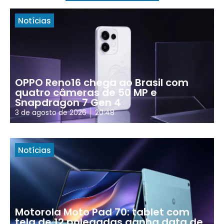
Notícias
OPPO Reno16 chega ao Brasil com
quatro câmeras de 50 MP e
Snapdragon 7 Gen 4
3 de agosto de 2026
20:48
Notícias
Motorola Moto Pad 70: tablet com
tela de 12 polegadas ganha data de