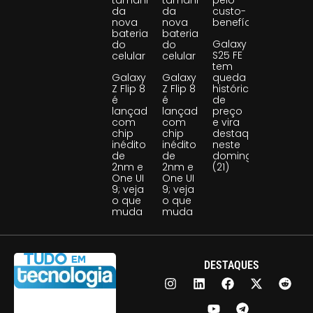
tamanho
tamanho
pelo
da
da
custo-
nova
nova
benefício
bateria
bateria
Galaxy
do
do
S25 FE
celular
celular
tem
Galaxy
Galaxy
queda
Z Flip 8
Z Flip 8
histórica
é
é
de
lançado
lançado
preço
com
com
e vira
chip
chip
destaque
inédito
inédito
neste
de
de
domingo
2nm e
2nm e
(21)
One UI
One UI
9; veja
9; veja
o que
o que
muda
muda
DESTAQUES