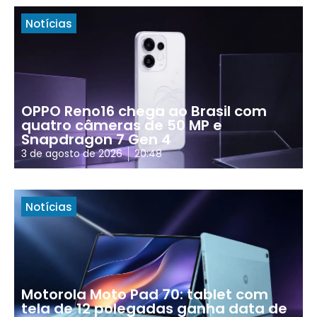
Notícias
OPPO Reno16 chega ao Brasil com
quatro câmeras de 50 MP e
Snapdragon 7 Gen 4
3 de agosto de 2026
20:48
Notícias
Motorola Moto Pad 70: tablet com
tela de 12 polegadas ganha data de