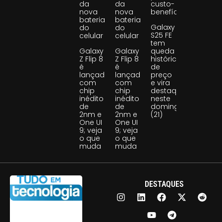
da
da
custo-
nova
nova
benefício
bateria
bateria
Galaxy
do
do
S25 FE
celular
celular
tem
Galaxy
Galaxy
queda
Z Flip 8
Z Flip 8
histórica
é
é
de
lançado
lançado
preço
com
com
e vira
chip
chip
destaque
inédito
inédito
neste
de
de
domingo
2nm e
2nm e
(21)
One UI
One UI
9; veja
9; veja
o que
o que
muda
muda
DESTAQUES