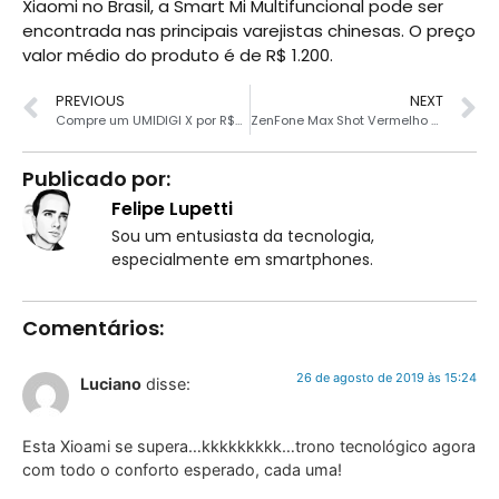
Xiaomi no Brasil, a Smart Mi Multifuncional pode ser
encontrada nas principais varejistas chinesas. O preço
valor médio do produto é de R$ 1.200.
PREVIOUS
NEXT
Compre um UMIDIGI X por R$794 e leve um fone Ubeats grátis
ZenFone Max Shot Vermelho 64 GB por R$ 836
Publicado por:
Felipe Lupetti
Sou um entusiasta da tecnologia,
especialmente em smartphones.
Comentários:
26 de agosto de 2019 às 15:24
Luciano
disse:
Esta Xioami se supera…kkkkkkkkk…trono tecnológico agora
com todo o conforto esperado, cada uma!