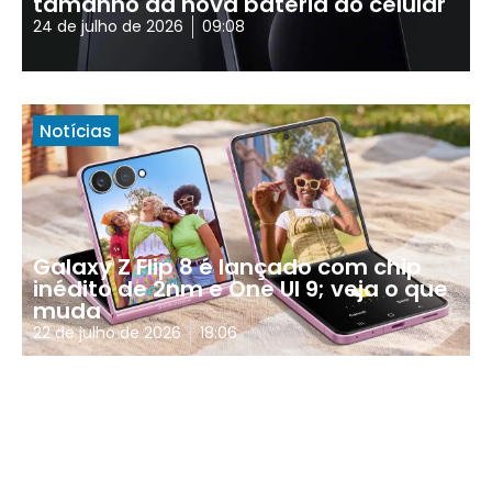
tamanho da nova bateria do celular
24 de julho de 2026
09:08
Notícias
Galaxy Z Flip 8 é lançado com chip
inédito de 2nm e One UI 9; veja o que
muda
22 de julho de 2026
18:06