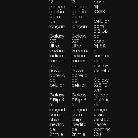
12
12
para
polegadas
polegadas
R$
ganha
ganha
3.838
data
data
Celular
de
de
com
lançamento
lançamento
512 GB
Galaxy
Galaxy
cai
S27
S27
para
Ultra:
Ultra:
R$ 810
vazamento
vazamento
e
indica
indica
surpreende
tamanho
tamanho
pelo
da
da
custo-
nova
nova
benefício
bateria
bateria
Galaxy
do
do
S25 FE
celular
celular
tem
Galaxy
Galaxy
queda
Z Flip 8
Z Flip 8
histórica
é
é
de
lançado
lançado
preço
com
com
e vira
chip
chip
destaque
inédito
inédito
neste
de
de
domingo
2nm e
2nm e
(21)