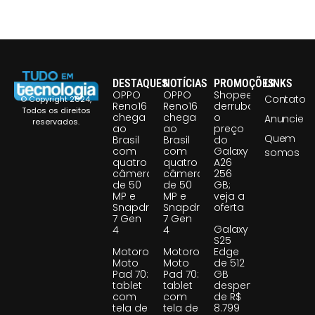
DESTAQUES
NOTÍCIAS
PROMOÇÕES
LINKS
OPPO
OPPO
Shopee
Contato
© Copyright 2024,
Reno16
Reno16
derruba
Todos os direitos
chega
chega
o
Anuncie
reservados.
ao
ao
preço
Quem
Brasil
Brasil
do
com
com
Galaxy
somos
quatro
quatro
A26
câmeras
câmeras
256
de 50
de 50
GB;
MP e
MP e
veja a
Snapdragon
Snapdragon
oferta
7 Gen
7 Gen
Galaxy
4
4
S25
Motorola
Motorola
Edge
Moto
Moto
de 512
Pad 70:
Pad 70:
GB
tablet
tablet
despenca
com
com
de R$
tela de
tela de
8.799