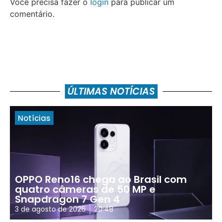
Você precisa fazer o
login
para publicar um
comentário.
ÚLTIMAS NOTÍCIAS
Notícias
OPPO Reno16 chega ao Brasil com
quatro câmeras de 50 MP e
Snapdragon 7 Gen 4
3 de agosto de 2026
20:48