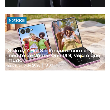
Notícias
Galaxy Z Flip 8 é lançado com chip
inédito de 2nm e One UI 9; veja o que
muda
22 de julho de 2026
18:06