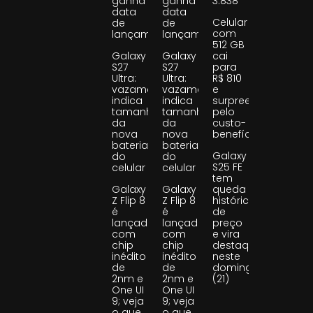
ganha
ganha
3.838
data
data
Celular
de
de
com
lançamento
lançamento
512 GB
Galaxy
Galaxy
cai
S27
S27
para
Ultra:
Ultra:
R$ 810
vazamento
vazamento
e
indica
indica
surpreende
tamanho
tamanho
pelo
da
da
custo-
nova
nova
benefício
bateria
bateria
Galaxy
do
do
S25 FE
celular
celular
tem
Galaxy
Galaxy
queda
Z Flip 8
Z Flip 8
histórica
é
é
de
lançado
lançado
preço
com
com
e vira
chip
chip
destaque
inédito
inédito
neste
de
de
domingo
2nm e
2nm e
(21)
One UI
One UI
9; veja
9; veja
o que
o que