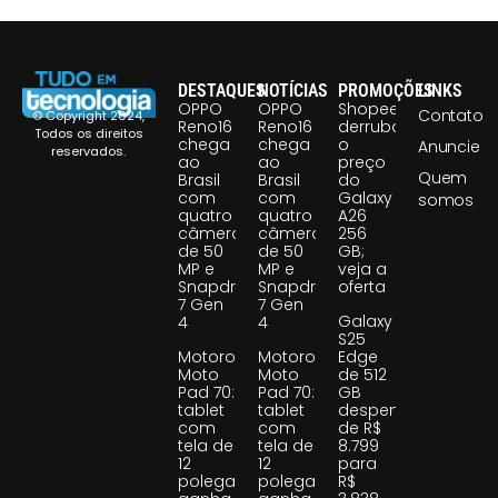
DESTAQUES
NOTÍCIAS
PROMOÇÕES
LINKS
OPPO
OPPO
Shopee
Contato
© Copyright 2024,
Reno16
Reno16
derruba
Todos os direitos
chega
chega
o
Anuncie
reservados.
ao
ao
preço
Quem
Brasil
Brasil
do
com
com
Galaxy
somos
quatro
quatro
A26
câmeras
câmeras
256
de 50
de 50
GB;
MP e
MP e
veja a
Snapdragon
Snapdragon
oferta
7 Gen
7 Gen
Galaxy
4
4
S25
Motorola
Motorola
Edge
Moto
Moto
de 512
Pad 70:
Pad 70:
GB
tablet
tablet
despenca
com
com
de R$
tela de
tela de
8.799
12
12
para
polegadas
polegadas
R$