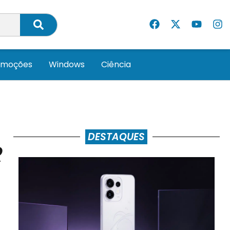
omoções
Windows
Ciência
DESTAQUES
R