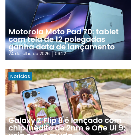
Motorola Moto Pad 70: tablet
com tela de 12 polegadas
ganha data de lançamento
24 de julho de 2026
09:22
Notícias
Galaxy Z Flip 8 é lançado com
chip inédito de 2nm e One UI 9;