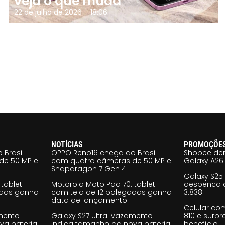
veja o que muda
22 de julho de 2026
18:06
NOTÍCIAS
PROMOÇÕE
 Brasil
OPPO Reno16 chega ao Brasil
Shopee der
de 50 MP e
com quatro câmeras de 50 MP e
Galaxy A26 
Snapdragon 7 Gen 4
Galaxy S25
tablet
Motorola Moto Pad 70: tablet
despenca d
adas ganha
com tela de 12 polegadas ganha
3.838
data de lançamento
Celular co
amento
Galaxy S27 Ultra: vazamento
810 e surp
va bateria
indica tamanho da nova bateria
benefício