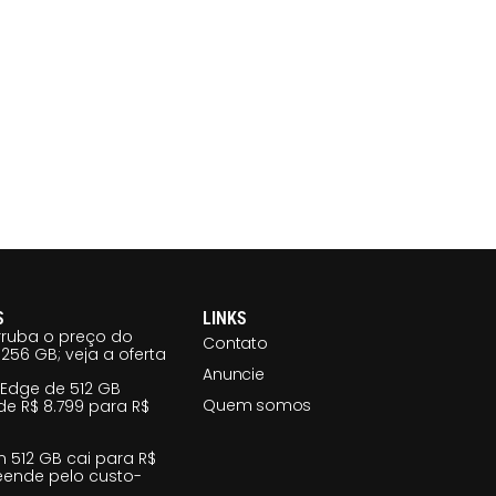
S
LINKS
ruba o preço do
Contato
256 GB; veja a oferta
Anuncie
 Edge de 512 GB
Quem somos
e R$ 8.799 para R$
m 512 GB cai para R$
reende pelo custo-