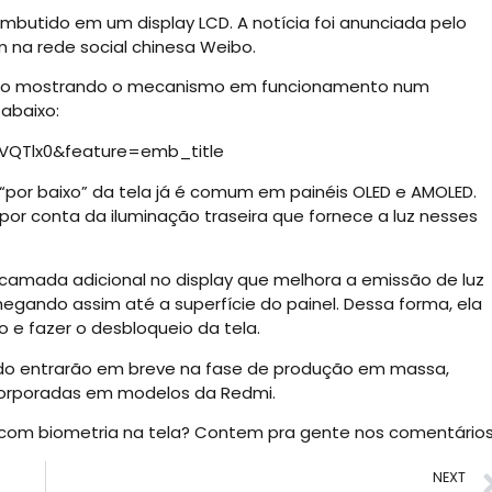
embutido em um display LCD. A notícia foi anunciada pelo
na rede social chinesa Weibo.
ídeo mostrando o mecanismo em funcionamento num
 abaixo:
VQTlx0&feature=emb_title
s “por baixo” da tela já é comum em painéis OLED e AMOLED.
 por conta da iluminação traseira que fornece a luz nesses
 camada adicional no display que melhora a emissão de luz
hegando assim até a superfície do painel. Dessa forma, ela
 e fazer o desbloqueio da tela.
ido entrarão em breve na fase de produção em massa,
corporadas em modelos da Redmi.
om biometria na tela? Contem pra gente nos comentários
NEXT