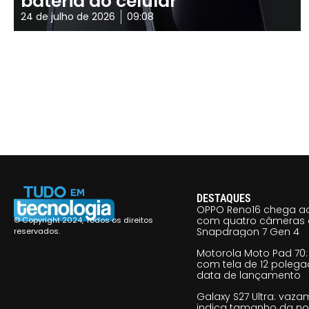
bateria do celular
24 de julho de 2026
09:08
DESTAQUES
OPPO Reno16 chega ao
com quatro câmeras 
© Copyright 2024, Todos os direitos
Snapdragon 7 Gen 4
reservados.
Motorola Moto Pad 70: 
com tela de 12 poleg
data de lançamento
Galaxy S27 Ultra: vaz
indica tamanho da no