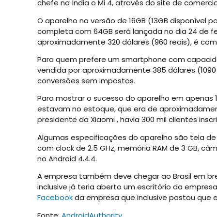
chefe na Índia o Mi 4, através do site de comercio 
O aparelho na versão de 16GB (13GB disponível pa
completa com 64GB será lançada no dia 24 de f
aproximadamente 320 dólares (960 reais), é com
Para quem prefere um smartphone com capacida
vendida por aproximadamente 385 dólares (1090 
conversões sem impostos.
Para mostrar o sucesso do aparelho em apenas 
estavam no estoque, que era de aproximadamente 
presidente da Xiaomi , havia 300 mil clientes ins
Algumas especificações do aparelho são tela de 
com clock de 2.5 GHz, memória RAM de 3 GB, câme
no Android 4.4.4.
A empresa também deve chegar ao Brasil em brev
inclusive já teria aberto um escritório da empr
Facebook
da empresa que inclusive postou que 
Fonte:
AndroidAuthority