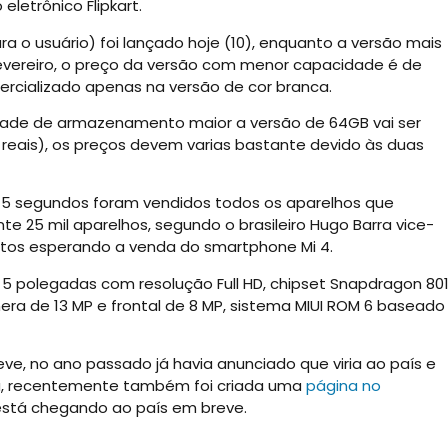
eletrônico Flipkart.
ra o usuário) foi lançado hoje (10), enquanto a versão mais
evereiro, o preço da versão com menor capacidade é de
ercializado apenas na versão de cor branca.
de de armazenamento maior a versão de 64GB vai ser
reais), os preços devem varias bastante devido às duas
15 segundos foram vendidos todos os aparelhos que
25 mil aparelhos, segundo o brasileiro Hugo Barra vice-
critos esperando a venda do smartphone Mi 4.
5 polegadas com resolução Full HD, chipset Snapdragon 80
ra de 13 MP e frontal de 8 MP, sistema MIUI ROM 6 baseado
e, no ano passado já havia anunciado que viria ao país e
esa, recentemente também foi criada uma
página no
está chegando ao país em breve.