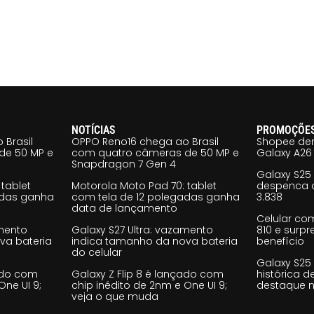
NOTÍCIAS
PROMOÇÕE
 Brasil
OPPO Reno16 chega ao Brasil
Shopee der
de 50 MP e
com quatro câmeras de 50 MP e
Galaxy A26 
Snapdragon 7 Gen 4
Galaxy S25
tablet
Motorola Moto Pad 70: tablet
despenca d
adas ganha
com tela de 12 polegadas ganha
3.838
data de lançamento
Celular co
amento
Galaxy S27 Ultra: vazamento
810 e surp
va bateria
indica tamanho da nova bateria
benefício
do celular
Galaxy S25
çado com
Galaxy Z Flip 8 é lançado com
histórica d
One UI 9;
chip inédito de 2nm e One UI 9;
destaque n
veja o que muda