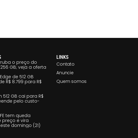
S
LINKS
ruba o preço do
Contato
256 GB; veja a oferta
Anuncie
 Edge de 512 GB
Quem somos
e R$ 8.799 para R$
m 512 GB cai para R$
reende pelo custo-
 FE tem queda
e preço e vira
este domingo (21)