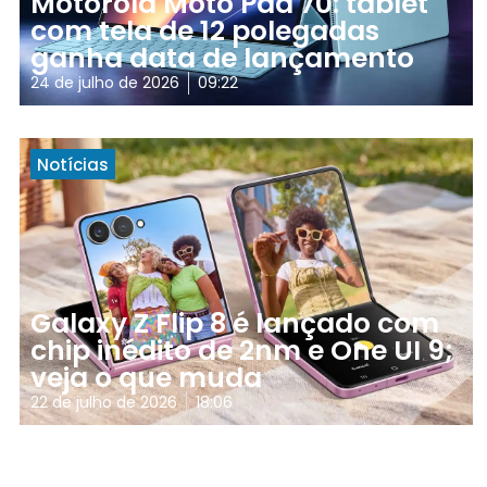
Motorola Moto Pad 70: tablet
com tela de 12 polegadas
ganha data de lançamento
24 de julho de 2026
09:22
Notícias
Galaxy Z Flip 8 é lançado com
chip inédito de 2nm e One UI 9;
veja o que muda
22 de julho de 2026
18:06