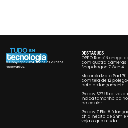
DESTAQUES
OPPO Reno16 chega ao
com quatro câmeras 
© Copyright 2024, Todos os direitos
Snapdragon 7 Gen 4
reservados.
Motorola Moto Pad 70: 
com tela de 12 poleg
data de lançamento
Galaxy S27 Ultra: vaz
indica tamanho da no
do celular
Galaxy Z Flip 8 é lan
chip inédito de 2nm e 
veja o que muda