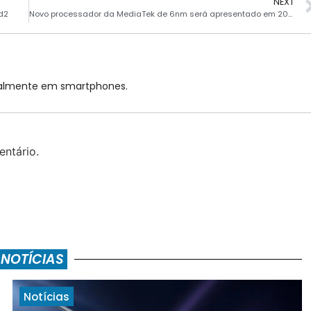
NEXT
ld2
Novo processador da MediaTek de 6nm será apresentado em 20 de Janeiro
cialmente em smartphones.
ntário.
 NOTÍCIAS
Notícias