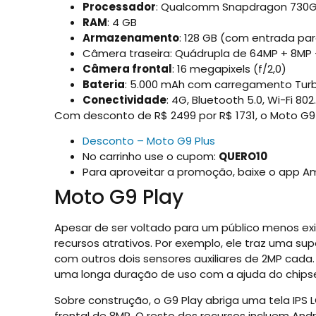
Processador
: Qualcomm Snapdragon 730G 
RAM
: 4 GB
Armazenamento
: 128 GB (com entrada pa
Câmera traseira: Quádrupla de 64MP + 8MP 
Câmera frontal
: 16 megapixels (f/2,0)
Bateria
: 5.000 mAh com carregamento Tur
Conectividade
: 4G, Bluetooth 5.0, Wi-Fi 80
Com desconto de R$ 2499 por R$ 1731, o Moto G9 
Desconto – Moto G9 Plus
No carrinho use o cupom:
QUERO10
Para aproveitar a promoção, baixe o app A
Moto G9 Play
Apesar de ser voltado para um público menos ex
recursos atrativos. Por exemplo, ele traz uma su
com outros dois sensores auxiliares de 2MP cada
uma longa duração de uso com a ajuda do chips
Sobre construção, o G9 Play abriga uma tela IP
frontal de 8MP. O resto dos recursos incluem Andr