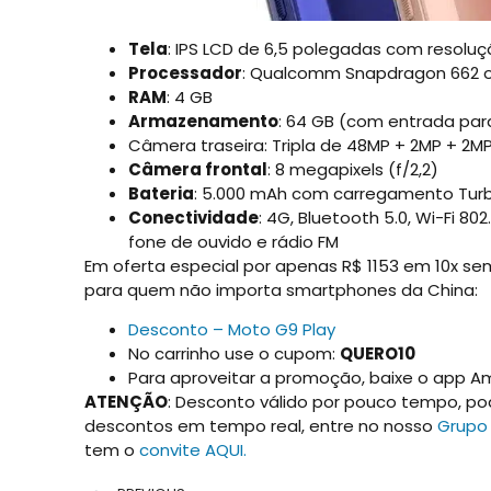
Tela
: IPS LCD de 6,5 polegadas com resoluç
Processador
: Qualcomm Snapdragon 662 o
RAM
: 4 GB
Armazenamento
: 64 GB (com entrada par
Câmera traseira: Tripla de 48MP + 2MP + 2M
Câmera frontal
: 8 megapixels (f/2,2)
Bateria
: 5.000 mAh com carregamento Tur
Conectividade
: 4G, Bluetooth 5.0, Wi-Fi 8
fone de ouvido e rádio FM
Em oferta especial por apenas R$ 1153 em 10x se
para quem não importa smartphones da China:
Desconto – Moto G9 Play
No carrinho use o cupom:
QUERO10
Para aproveitar a promoção, baixe o app A
ATENÇÃO
: Desconto válido por pouco tempo, p
descontos em tempo real, entre no nosso
Grupo
tem o
convite AQUI.