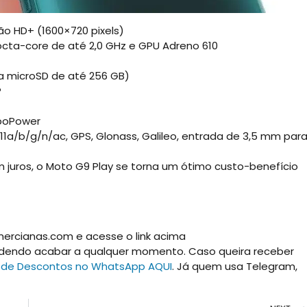
ão HD+ (1600×720 pixels)
cta-core de até 2,0 GHz e GPU Adreno 610
a microSD de até 256 GB)
P
boPower
02.11a/b/g/n/ac, GPS, Glonass, Galileo, entrada de 3,5 mm par
m juros, o Moto G9 Play se torna um ótimo custo-benefício
mercianas.com e acesse o link acima
odendo acabar a qualquer momento. Caso queira receber
 de Descontos no WhatsApp AQUI
. Já quem usa Telegram,