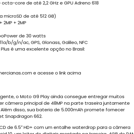
octa-core de até 2,2 GHz e GPU Adreno 618
ra microSD de até 512 GB)
+ 2MP + 2MP
boPower de 30 watts
2.11a/b/g/n/ac, GPS, Glonass, Galileo, NFC
Plus é uma excelente opção no Brasil:
mercianas.com e acesse o link acima
igente, o Moto G9 Play ainda consegue entregar muitos
per câmera principal de 48MP na parte traseira juntamente
. Além disso, sua bateria de 5.000mAh promete fornecer
et Snapdragon 662.
S LCD de 6.5″ HD+ com um entalhe waterdrop para a câmera
oid 10, um leitor de digitais montado na traseira, 4GB de RA