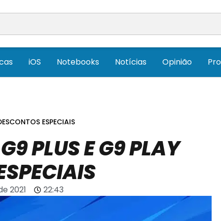
icas
iOS
Notebooks
Notícias
Opinião
Pr
DESCONTOS ESPECIAIS
G9 PLUS E G9 PLAY
SPECIAIS
 de 2021
22:43