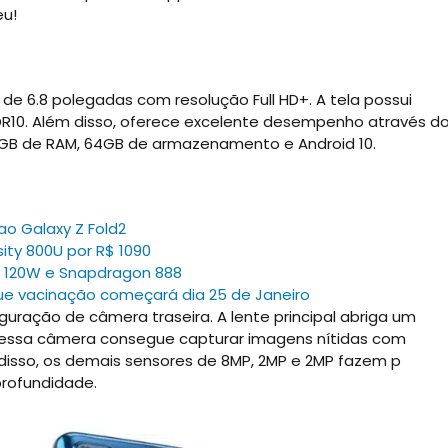
eu!
de 6.8 polegadas com resolução Full HD+. A tela possui
HDR10. Além disso, oferece excelente desempenho através d
B de RAM, 64GB de armazenamento e Android 10.
ao Galaxy Z Fold2
ty 800U por R$ 1090
 120W e Snapdragon 888
que vacinação começará dia 25 de Janeiro
guração de câmera traseira. A lente principal abriga um
, essa câmera consegue capturar imagens nítidas com
disso, os demais sensores de 8MP, 2MP e 2MP fazem p
profundidade.