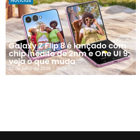
Notícias
Galaxy Z Flip 8 é lançado com
chip inédito de 2nm e One UI 9;
veja o que muda
22 de julho de 2026
18:06