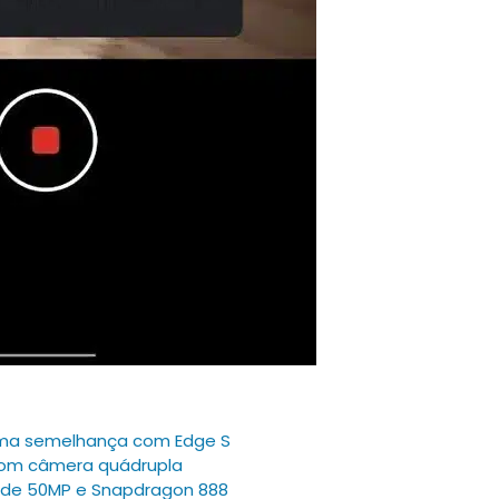
irma semelhança com Edge S
 com câmera quádrupla
 de 50MP e Snapdragon 888