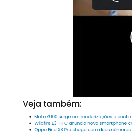
Veja também:
Moto G100 surge em renderizações e conf
Wildfire E3: HTC anuncia novo smartphone
Oppo Find X3 Pro chega com duas câmeras