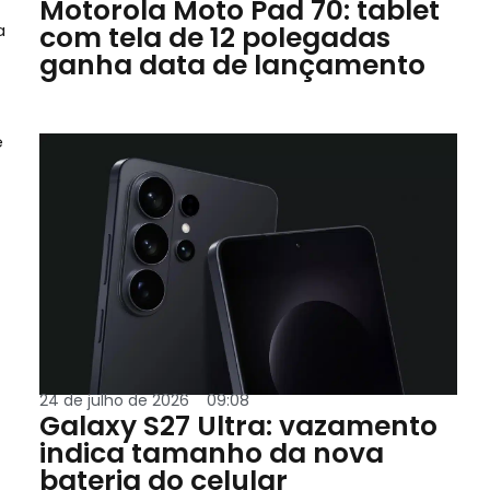
Motorola Moto Pad 70: tablet
a
com tela de 12 polegadas
ganha data de lançamento
e
24 de julho de 2026
09:08
Galaxy S27 Ultra: vazamento
indica tamanho da nova
bateria do celular