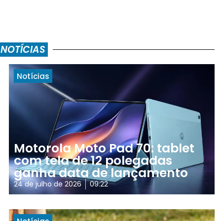
 NOTÍCIAS
Notícias
Motorola Moto Pad 70: tablet
com tela de 12 polegadas
ganha data de lançamento
24 de julho de 2026
09:22