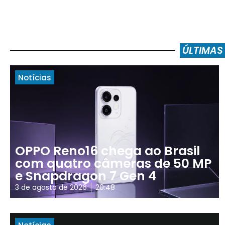
ÚLTIMAS
Notícias
OPPO Reno16 chega ao Brasil
com quatro câmeras de 50 MP
e Snapdragon 7 Gen 4
3 de agosto de 2026
20:48