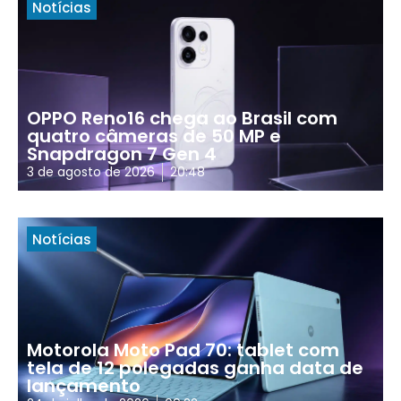
Notícias
OPPO Reno16 chega ao Brasil com
quatro câmeras de 50 MP e
Snapdragon 7 Gen 4
3 de agosto de 2026
20:48
Notícias
Motorola Moto Pad 70: tablet com
tela de 12 polegadas ganha data de
lançamento