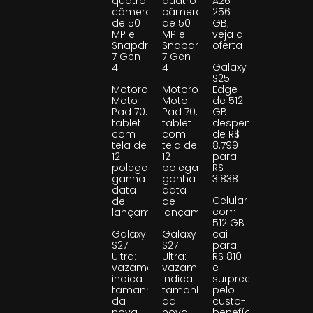
quatro
quatro
A26
câmeras
câmeras
256
de 50
de 50
GB;
MP e
MP e
veja a
Snapdragon
Snapdragon
oferta
7 Gen
7 Gen
Galaxy
4
4
S25
Motorola
Motorola
Edge
Moto
Moto
de 512
Pad 70:
Pad 70:
GB
tablet
tablet
despenca
com
com
de R$
tela de
tela de
8.799
12
12
para
polegadas
polegadas
R$
ganha
ganha
3.838
data
data
Celular
de
de
com
lançamento
lançamento
512 GB
Galaxy
Galaxy
cai
S27
S27
para
Ultra:
Ultra:
R$ 810
vazamento
vazamento
e
indica
indica
surpreende
tamanho
tamanho
pelo
da
da
custo-
nova
nova
benefício