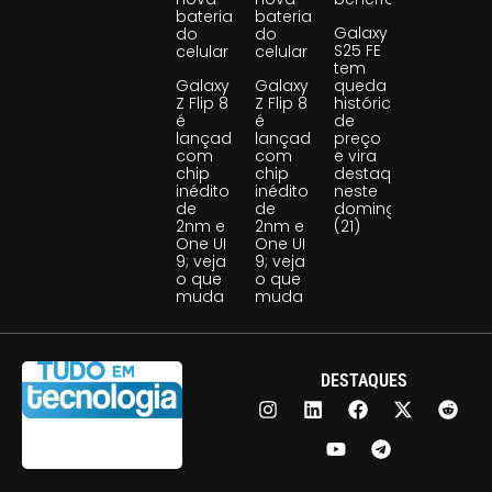
bateria
bateria
Galaxy
do
do
S25 FE
celular
celular
tem
Galaxy
Galaxy
queda
Z Flip 8
Z Flip 8
histórica
é
é
de
lançado
lançado
preço
com
com
e vira
chip
chip
destaque
inédito
inédito
neste
de
de
domingo
2nm e
2nm e
(21)
One UI
One UI
9; veja
9; veja
o que
o que
muda
muda
DESTAQUES