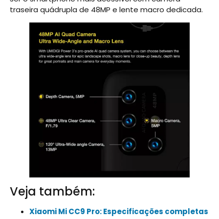
traseira quádrupla de 48MP e lente macro dedicada.
Veja também:
Xiaomi Mi CC9 Pro: Especificações completas