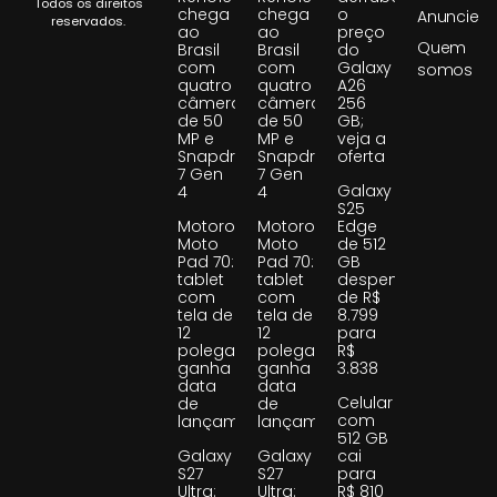
Todos os direitos
chega
chega
o
Anuncie
reservados.
ao
ao
preço
Quem
Brasil
Brasil
do
com
com
Galaxy
somos
quatro
quatro
A26
câmeras
câmeras
256
de 50
de 50
GB;
MP e
MP e
veja a
Snapdragon
Snapdragon
oferta
7 Gen
7 Gen
Galaxy
4
4
S25
Motorola
Motorola
Edge
Moto
Moto
de 512
Pad 70:
Pad 70:
GB
tablet
tablet
despenca
com
com
de R$
tela de
tela de
8.799
12
12
para
polegadas
polegadas
R$
ganha
ganha
3.838
data
data
Celular
de
de
com
lançamento
lançamento
512 GB
Galaxy
Galaxy
cai
S27
S27
para
Ultra:
Ultra:
R$ 810