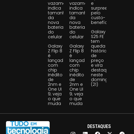
vazamento
vazamento
e
indica
indica
surpreende
tamanho
tamanho
pelo
da
da
custo-
nova
nova
benefício
bateria
bateria
Galaxy
do
do
S25 FE
celular
celular
tem
Galaxy
Galaxy
queda
Z Flip 8
Z Flip 8
histórica
é
é
de
lançado
lançado
preço
com
com
e vira
chip
chip
destaque
inédito
inédito
neste
de
de
domingo
2nm e
2nm e
(21)
One UI
One UI
9; veja
9; veja
o que
o que
muda
muda
DESTAQUES