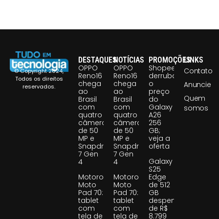
DESTAQUES
NOTÍCIAS
PROMOÇÕES
LINKS
OPPO
OPPO
Shopee
Contato
© Copyright 2024,
Reno16
Reno16
derruba
Todos os direitos
chega
chega
o
Anuncie
reservados.
ao
ao
preço
Quem
Brasil
Brasil
do
com
com
Galaxy
somos
quatro
quatro
A26
câmeras
câmeras
256
de 50
de 50
GB;
MP e
MP e
veja a
Snapdragon
Snapdragon
oferta
7 Gen
7 Gen
Galaxy
4
4
S25
Motorola
Motorola
Edge
Moto
Moto
de 512
Pad 70:
Pad 70:
GB
tablet
tablet
despenca
com
com
de R$
tela de
tela de
8.799