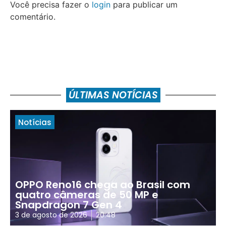
Você precisa fazer o
login
para publicar um
comentário.
ÚLTIMAS NOTÍCIAS
Notícias
OPPO Reno16 chega ao Brasil com
quatro câmeras de 50 MP e
Snapdragon 7 Gen 4
3 de agosto de 2026
20:48