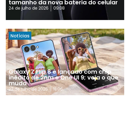
tamanho da nova bateria do celular
24 de julho de 2026
09:08
Notícias
Galaxy Z Flip 8 é lançado com chip
inédito de 2nm e One UI 9; veja o que
muda
22 de julho de 2026
18:06