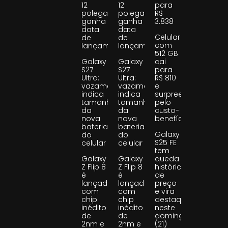
12
12
para
polegadas
polegadas
R$
ganha
ganha
3.838
data
data
Celular
de
de
com
lançamento
lançamento
512 GB
Galaxy
Galaxy
cai
S27
S27
para
Ultra:
Ultra:
R$ 810
vazamento
vazamento
e
indica
indica
surpreende
tamanho
tamanho
pelo
da
da
custo-
nova
nova
benefício
bateria
bateria
Galaxy
do
do
S25 FE
celular
celular
tem
Galaxy
Galaxy
queda
Z Flip 8
Z Flip 8
histórica
é
é
de
lançado
lançado
preço
com
com
e vira
chip
chip
destaque
inédito
inédito
neste
de
de
domingo
2nm e
2nm e
(21)