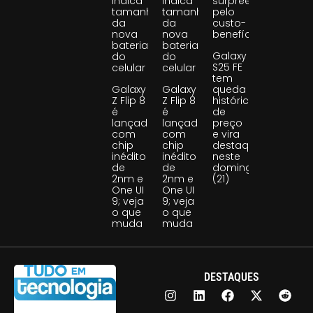
indica
indica
surpreende
tamanho
tamanho
pelo
da
da
custo-
nova
nova
benefício
bateria
bateria
Galaxy
do
do
S25 FE
celular
celular
tem
Galaxy
Galaxy
queda
Z Flip 8
Z Flip 8
histórica
é
é
de
lançado
lançado
preço
com
com
e vira
chip
chip
destaque
inédito
inédito
neste
de
de
domingo
2nm e
2nm e
(21)
One UI
One UI
9; veja
9; veja
o que
o que
muda
muda
DESTAQUES