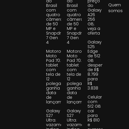
ao
ao
preço
Quem
Brasil
Brasil
do
com
com
Galaxy
somos
quatro
quatro
A26
câmeras
câmeras
256
de 50
de 50
GB;
MP e
MP e
veja a
Snapdragon
Snapdragon
oferta
7 Gen
7 Gen
Galaxy
4
4
S25
Motorola
Motorola
Edge
Moto
Moto
de 512
Pad 70:
Pad 70:
GB
tablet
tablet
despenca
com
com
de R$
tela de
tela de
8.799
12
12
para
polegadas
polegadas
R$
ganha
ganha
3.838
data
data
Celular
de
de
com
lançamento
lançamento
512 GB
Galaxy
Galaxy
cai
S27
S27
para
Ultra:
Ultra:
R$ 810
vazamento
vazamento
e