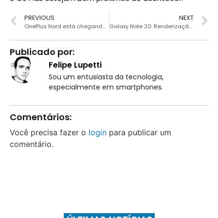
PREVIOUS
NEXT
OnePlus Nord está chegando com câmera quádrupla de 48MP
Galaxy Note 20: Renderização em vídeo mostra tela plana e câmera tripla
Publicado por:
Felipe Lupetti
Sou um entusiasta da tecnologia,
especialmente em smartphones.
Comentários:
Você precisa fazer o
login
para publicar um
comentário.