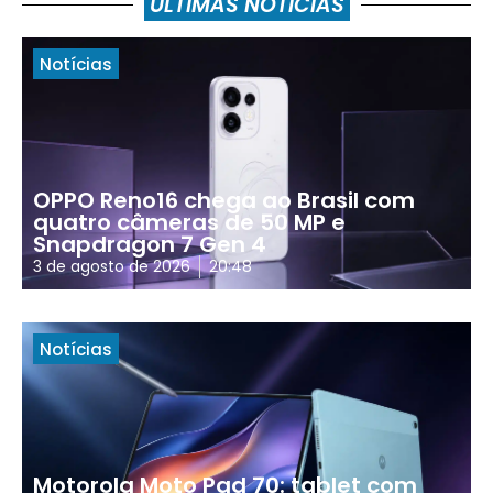
ÚLTIMAS NOTÍCIAS
Notícias
OPPO Reno16 chega ao Brasil com
quatro câmeras de 50 MP e
Snapdragon 7 Gen 4
3 de agosto de 2026
20:48
Notícias
Motorola Moto Pad 70: tablet com