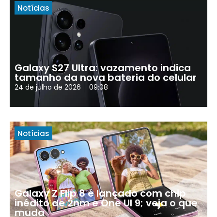
Notícias
Galaxy S27 Ultra: vazamento indica
tamanho da nova bateria do celular
24 de julho de 2026
09:08
Notícias
Galaxy Z Flip 8 é lançado com chip
inédito de 2nm e One UI 9; veja o que
muda