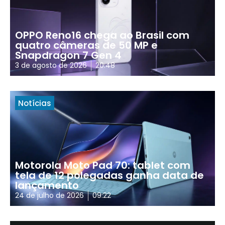
OPPO Reno16 chega ao Brasil com
quatro câmeras de 50 MP e
Snapdragon 7 Gen 4
3 de agosto de 2026
20:48
Notícias
Motorola Moto Pad 70: tablet com
tela de 12 polegadas ganha data de
lançamento
24 de julho de 2026
09:22