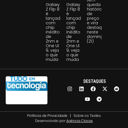
Galaxy
Galaxy
queda
Z Flip 8
Z Flip 8
histórica
é
é
de
lançado
lançado
preço
com
com
e vira
chip
chip
destaque
inédito
inédito
neste
de
de
domingo
2nm e
2nm e
(21)
One UI
One UI
9; veja
9; veja
o que
o que
muda
muda
DESTAQUES
Políticas de Privacidade
Sobre os Testes
Desenvolvido por
Agência Classe