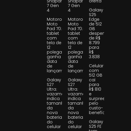
Snapdragon
Snapdragon
oferta
7 Gen
7 Gen
Galaxy
4
4
S25
Motorola
Motorola
Edge
Moto
Moto
de 512
Pad 70:
Pad 70:
GB
tablet
tablet
despenca
com
com
de R$
tela de
tela de
8.799
12
12
para
polegadas
polegadas
R$
ganha
ganha
3.838
data
data
Celular
de
de
com
lançamento
lançamento
512 GB
Galaxy
Galaxy
cai
S27
S27
para
Ultra:
Ultra:
R$ 810
vazamento
vazamento
e
indica
indica
surpreende
tamanho
tamanho
pelo
da
da
custo-
nova
nova
benefício
bateria
bateria
Galaxy
do
do
S25 FE
celular
celular
tem