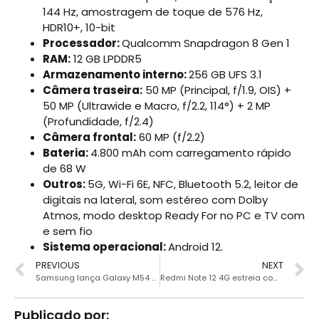
144 Hz, amostragem de toque de 576 Hz,
HDR10+, 10-bit
Processador:
Qualcomm Snapdragon 8 Gen 1
RAM:
12 GB LPDDR5
Armazenamento interno:
256 GB UFS 3.1
Câmera traseira:
50 MP (Principal, f/1.9, OIS) +
50 MP (Ultrawide e Macro, f/2.2, 114°) + 2 MP
(Profundidade, f/2.4)
Câmera frontal:
60 MP (f/2.2)
Bateria:
4.800 mAh com carregamento rápido
de 68 W
Outros:
5G, Wi-Fi 6E, NFC, Bluetooth 5.2, leitor de
digitais na lateral, som estéreo com Dolby
Atmos, modo desktop Ready For no PC e TV com
e sem fio
Sistema operacional:
Android 12.
PREVIOUS
NEXT
Samsung lança Galaxy M54 com super bateria de 6000 mAh
Redmi Note 12 4G estreia com Snapdragon 685 e tela de 120 Hz
Publicado por: