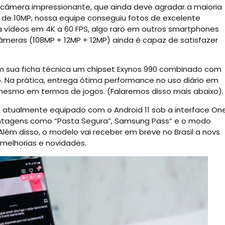
 câmera impressionante, que ainda deve agradar a maioria
al de 10MP, nossa equipe conseguiu fotos de excelente
 vídeos em 4K a 60 FPS, algo raro em outros smartphones
câmeras (108MP + 12MP + 12MP) ainda é capaz de satisfazer
 sua ficha técnica um chipset Exynos 990 combinado com
 Na prática, entrega ótima performance no uso diário em
 mesmo em termos de jogos. (Falaremos disso mais abaixo).
á atualmente equipado com o Android 11 sob a interface On
z vantagens como “Pasta Segura”, Samsung Pass” e o modo
ém disso, o modelo vai receber em breve no Brasil a novs
melhorias e novidades.