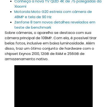
Conheça a nova TV QLED 4K de 75 polegadas da
Xiaomi
Motorola Moto G20 estreia com câmera de
48MP e tela de 90 Hz
Zenfone 8 tem novos detalhes revelados em
teste de benchmark
Sobre câmeras, o aparelho se destaca com sua
câmera principal de 108MP. Com ela, é possível tirar
belas fotos, inclusive em baixa luminosidade. Além
disso, traz um ótimo conjunto de hardware com o
chipset Exynos 2100, 12GB de RAM e 256GB de
armazenamento nativo.