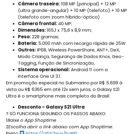
Câmera traseira:
108 MP (principal) + 12 MP
(ultra grande-angular) + 10 MP (telefoto) + 10 MP
(telefoto com zoom híbrido-óptico)
Câmera frontal:
40 MP;
Dimensões:
165,1 x 75,6 x 8,9 mm;
Peso:
228 gramas;
Bateria:
5.000 mAh com recarga rápida de 25W
Outros:
IP68, Wireless PowerShare, ANT+, DeX,
Modo Criança, Segurança de Dados Knox, Geo-
Tagging, Função de Sincronização,
Sistema operacional:
Android 11 com a
interface One UI 3.1.
Em promoção especial no Submarino por R$ 5.699 à
vista ou R$ 6365 em até 12x sem juros, o Galaxy S21
Ultra é o smartphone mais completo do Brasil:
Desconto – Galaxy S21 Ultra
? SÓ FUNCIONA SEGUINDO OS PASSOS ABAIXO:
1
Baixe o App Shoptime
2
Escolha abrir o link abaixo com App Shoptime:
Preto
https://afl.b2w.io/bgND