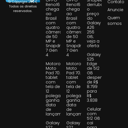
Contato
© Copyright 2024,
Reno16
Reno16
derruba
Todos os direitos
chega
chega
o
Anuncie
reservados.
ao
ao
preço
Quem
Brasil
Brasil
do
com
com
Galaxy
somos
quatro
quatro
A26
câmeras
câmeras
256
de 50
de 50
GB;
MP e
MP e
veja a
Snapdragon
Snapdragon
oferta
7 Gen
7 Gen
Galaxy
4
4
S25
Motorola
Motorola
Edge
Moto
Moto
de 512
Pad 70:
Pad 70:
GB
tablet
tablet
despenca
com
com
de R$
tela de
tela de
8.799
12
12
para
polegadas
polegadas
R$
ganha
ganha
3.838
data
data
Celular
de
de
com
lançamento
lançamento
512 GB
Galaxy
Galaxy
cai
S27
S27
para