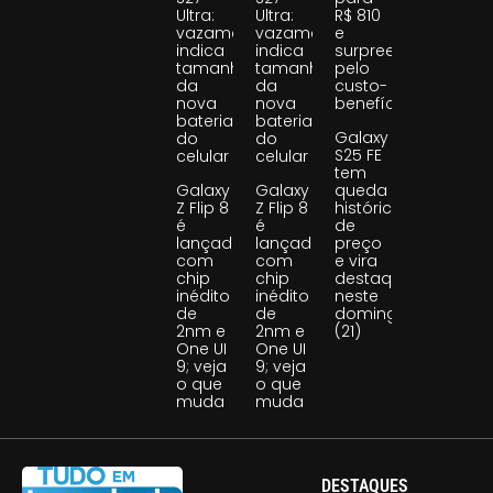
Ultra:
Ultra:
R$ 810
vazamento
vazamento
e
indica
indica
surpreende
tamanho
tamanho
pelo
da
da
custo-
nova
nova
benefício
bateria
bateria
Galaxy
do
do
S25 FE
celular
celular
tem
Galaxy
Galaxy
queda
Z Flip 8
Z Flip 8
histórica
é
é
de
lançado
lançado
preço
com
com
e vira
chip
chip
destaque
inédito
inédito
neste
de
de
domingo
2nm e
2nm e
(21)
One UI
One UI
9; veja
9; veja
o que
o que
muda
muda
DESTAQUES