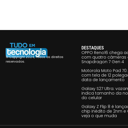
DESTAQUES
OPPO Reno16 chega ao
com quatro câmeras 
© Copyright 2024, Todos os direitos
Snapdragon 7 Gen 4
reservados.
Motorola Moto Pad 70: 
com tela de 12 poleg
data de lançamento
Galaxy S27 Ultra: vaz
indica tamanho da no
do celular
Galaxy Z Flip 8 é lan
chip inédito de 2nm e 
veja o que muda