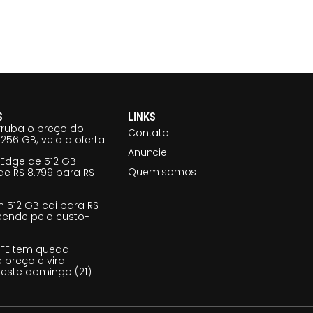
S
LINKS
ruba o preço do
Contato
256 GB; veja a oferta
Anuncie
 Edge de 512 GB
Quem somos
e R$ 8.799 para R$
m 512 GB cai para R$
reende pelo custo-
 FE tem queda
e preço e vira
este domingo (21)