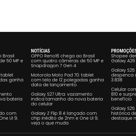
NOTÍCIAS
PROMOÇÕE
 Brasil
OPPO Reno16 chega ao Brasil
Shopee der
de 50 MP e
com quatro câmeras de 50 MP e
Galaxy A26 
Snapdragon 7 Gen 4
Galaxy S25
tablet
Motorola Moto Pad 70: tablet
despenca d
adas ganha
com tela de 12 polegadas ganha
3.838
data de lançamento
Celular co
amento
Galaxy S27 Ultra: vazamento
810 e surp
va bateria
indica tamanho da nova bateria
benefício
do celular
Galaxy S25
çado com
Galaxy Z Flip 8 é lançado com
histórica d
One UI 9;
chip inédito de 2nm e One UI 9;
destaque n
veja o que muda