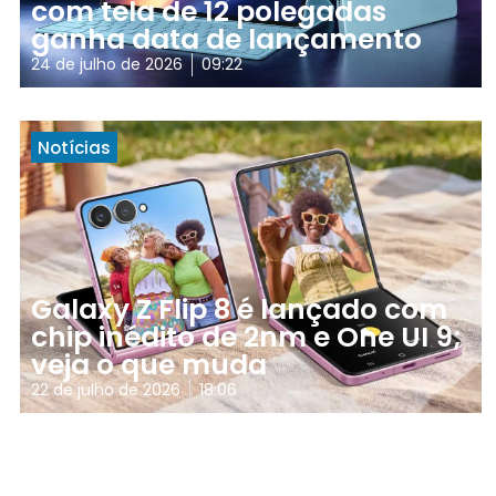
com tela de 12 polegadas
ganha data de lançamento
24 de julho de 2026
09:22
Notícias
Galaxy Z Flip 8 é lançado com
chip inédito de 2nm e One UI 9;
veja o que muda
22 de julho de 2026
18:06