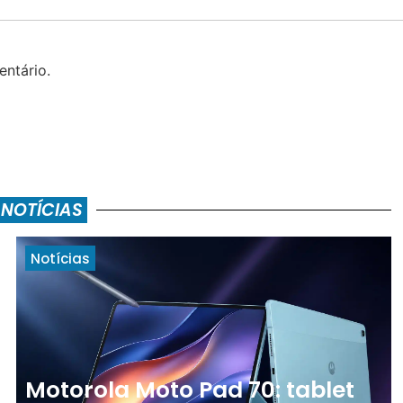
ntário.
 NOTÍCIAS
Notícias
Motorola Moto Pad 70: tablet