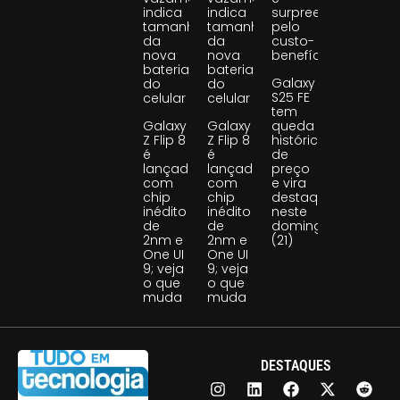
indica
indica
surpreende
tamanho
tamanho
pelo
da
da
custo-
nova
nova
benefício
bateria
bateria
Galaxy
do
do
S25 FE
celular
celular
tem
Galaxy
Galaxy
queda
Z Flip 8
Z Flip 8
histórica
é
é
de
lançado
lançado
preço
com
com
e vira
chip
chip
destaque
inédito
inédito
neste
de
de
domingo
2nm e
2nm e
(21)
One UI
One UI
9; veja
9; veja
o que
o que
muda
muda
DESTAQUES