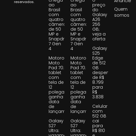
chega
chega
o
Anuncie
reservados.
ao
ao
preço
Quem
Brasil
Brasil
do
com
com
Galaxy
somos
quatro
quatro
A26
câmeras
câmeras
256
de 50
de 50
GB;
MP e
MP e
veja a
Snapdragon
Snapdragon
oferta
7 Gen
7 Gen
Galaxy
4
4
S25
Motorola
Motorola
Edge
Moto
Moto
de 512
Pad 70:
Pad 70:
GB
tablet
tablet
despenca
com
com
de R$
tela de
tela de
8.799
12
12
para
polegadas
polegadas
R$
ganha
ganha
3.838
data
data
Celular
de
de
com
lançamento
lançamento
512 GB
Galaxy
Galaxy
cai
S27
S27
para
Ultra:
Ultra:
R$ 810
vazamento
vazamento
e