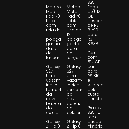
S25
Motorola
Motorola
Edge
Moto
Moto
de 512
Pad 70:
Pad 70:
GB
tablet
tablet
despenca
com
com
de R$
tela de
tela de
8.799
12
12
para
polegadas
polegadas
R$
ganha
ganha
3.838
data
data
Celular
de
de
com
lançamento
lançamento
512 GB
Galaxy
Galaxy
cai
S27
S27
para
Ultra:
Ultra:
R$ 810
vazamento
vazamento
e
indica
indica
surpreende
tamanho
tamanho
pelo
da
da
custo-
nova
nova
benefício
bateria
bateria
Galaxy
do
do
S25 FE
celular
celular
tem
Galaxy
Galaxy
queda
Z Flip 8
Z Flip 8
histórica