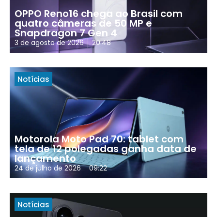
OPPO Reno16 chega ao Brasil com
quatro câmeras de 50 MP e
Snapdragon 7 Gen 4
3 de agosto de 2026
20:48
Notícias
Motorola Moto Pad 70: tablet com
tela de 12 polegadas ganha data de
lançamento
24 de julho de 2026
09:22
Notícias