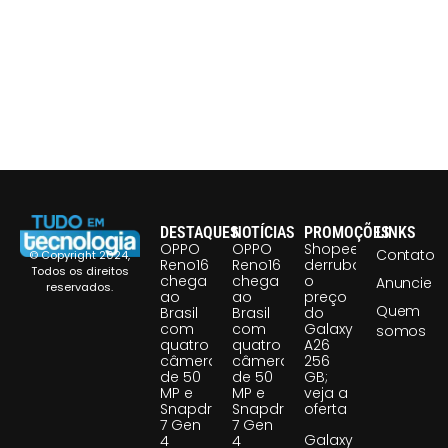
DESTAQUES
NOTÍCIAS
PROMOÇÕES
LINKS
OPPO
OPPO
Shopee
Contato
© Copyright 2024,
Reno16
Reno16
derruba
Todos os direitos
chega
chega
o
Anuncie
reservados.
ao
ao
preço
Quem
Brasil
Brasil
do
com
com
Galaxy
somos
quatro
quatro
A26
câmeras
câmeras
256
de 50
de 50
GB;
MP e
MP e
veja a
Snapdragon
Snapdragon
oferta
7 Gen
7 Gen
Galaxy
4
4