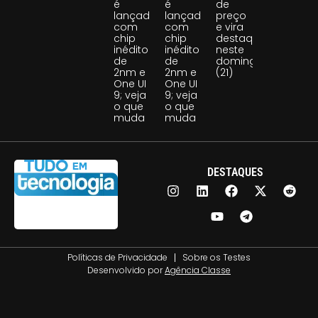
é
é
de
lançado
lançado
preço
com
com
e vira
chip
chip
destaque
inédito
inédito
neste
de
de
domingo
2nm e
2nm e
(21)
One UI
One UI
9; veja
9; veja
o que
o que
muda
muda
DESTAQUES
Políticas de Privacidade
Sobre os Testes
Desenvolvido por
Agência Classe