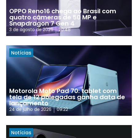
OPPO Reno16 chega ao Brasil com
quatro câmeras de 50 MP e
Snapdragon 7 Gen 4
3 de agosto de 2026
20:48
Notícias
Motorola Moto Pad 70: tablet com
tela de 12 polegadas ganha data de
lançamento
24 de julho de 2026
09:22
Notícias