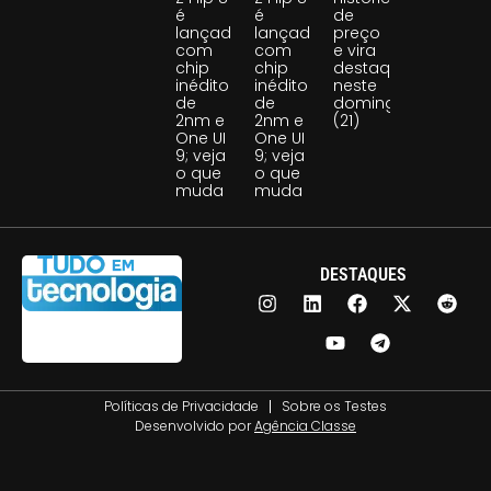
é
é
de
lançado
lançado
preço
com
com
e vira
chip
chip
destaque
inédito
inédito
neste
de
de
domingo
2nm e
2nm e
(21)
One UI
One UI
9; veja
9; veja
o que
o que
muda
muda
DESTAQUES
Políticas de Privacidade
Sobre os Testes
Desenvolvido por
Agência Classe