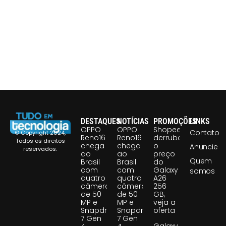
DESTAQUES
NOTÍCIAS
PROMOÇÕES
LINKS
OPPO
OPPO
Shopee
Contato
© Copyright 2024,
Reno16
Reno16
derruba
Todos os direitos
chega
chega
o
Anuncie
reservados.
ao
ao
preço
Quem
Brasil
Brasil
do
com
com
Galaxy
somos
quatro
quatro
A26
câmeras
câmeras
256
de 50
de 50
GB;
MP e
MP e
veja a
Snapdragon
Snapdragon
oferta
7 Gen
7 Gen
Galaxy