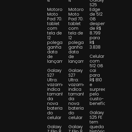
4
4
S25
Motorola
Motorola
Edge
Moto
Moto
de 512
Pad 70:
Pad 70:
GB
tablet
tablet
despenca
com
com
de R$
tela de
tela de
8.799
12
12
para
polegadas
polegadas
R$
ganha
ganha
3.838
data
data
Celular
de
de
com
lançamento
lançamento
512 GB
Galaxy
Galaxy
cai
S27
S27
para
Ultra:
Ultra:
R$ 810
vazamento
vazamento
e
indica
indica
surpreende
tamanho
tamanho
pelo
da
da
custo-
nova
nova
benefício
bateria
bateria
Galaxy
do
do
S25 FE
celular
celular
tem
Galaxy
Galaxy
queda
Z Flip 8
Z Flip 8
histórica