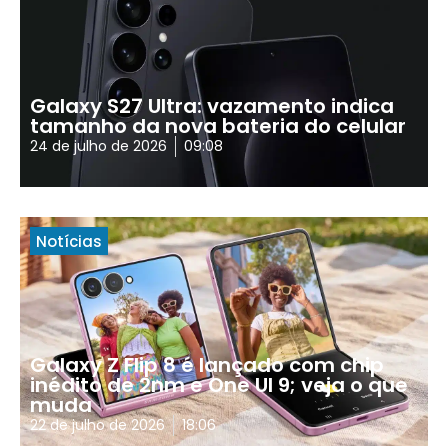
Galaxy S27 Ultra: vazamento indica
tamanho da nova bateria do celular
24 de julho de 2026
09:08
Notícias
Galaxy Z Flip 8 é lançado com chip
inédito de 2nm e One UI 9; veja o que
muda
22 de julho de 2026
18:06